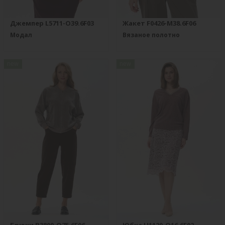
Джемпер L5711-O39.6F03
Жакет F0426-M38.6F06
Модал
Вязаное полотно
new
new