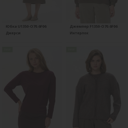
Юбка U1350-O70.6F06
Джемпер F1350-O70.6F06
Джерси
Интерлок
new
new