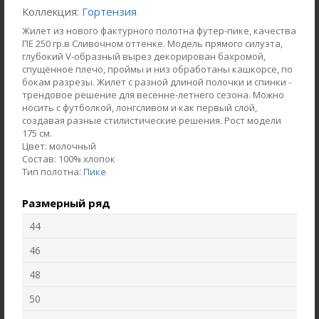
Коллекция:
Гортензия
Жилет из нового фактурного полотна футер-пике, качества
ПЕ 250 гр.в Сливочном оттенке. Модель прямого силуэта,
глубокий V-образный вырез декорирован бахромой,
спущенное плечо, проймы и низ обработаны кашкорсе, по
бокам разрезы. Жилет с разной длиной полочки и спинки -
трендовое решение для весенне-летнего сезона. Можно
носить с футболкой, лонгсливом и как первый слой,
создавая разные стилистические решения. Рост модели
175 см.
Цвет:
молочный
Состав:
100% хлопок
Тип полотна:
Пике
Жакет J1030-L89.6F02
Брюки B4530-O65.6F01
Размерный ряд
Жаккард
Вельвет
44
46
new
new
48
50