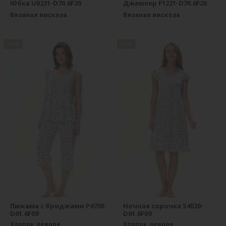
Юбка U0231-D70.6F20
Джемпер F1221-D70.6F20
Вязаная вискоза
Вязаная вискоза
new
new
Пижама с бриджами P4730-
Ночная сорочка S4020-
D61.6F09
D61.6F09
Хлопок деворе
Хлопок деворе