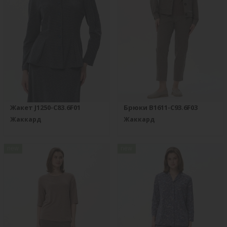
Жакет J1250-C83.6F01
Брюки B1611-C93.6F03
Жаккард
Жаккард
new
new