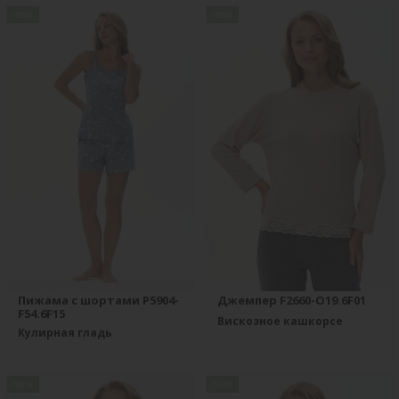
new
new
Пижама с шортами P5904-
Джемпер F2660-O19.6F01
F54.6F15
Вискозное кашкорсе
Кулирная гладь
new
new