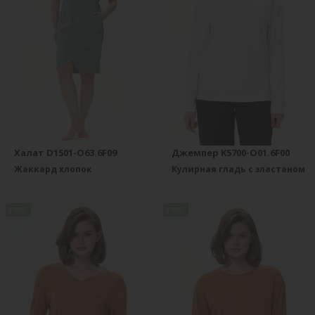
Халат D1501-O63.6F09
Джемпер K5700-O01.6F00
Жаккард хлопок
Кулирная гладь с эластаном
new
new