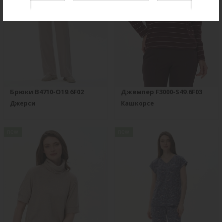
Брюки B4710-O19.6F02
Джемпер F3000-S49.6F03
Джерси
Кашкорсе
new
new