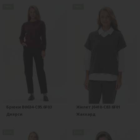
new
new
Брюки B0634-C95.6F03
Жилет J0410-C83.6F01
Джерси
Жаккард
new
new