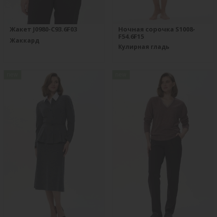
Жакет J0980-C93.6F03
Ночная сорочка S1008-
F54.6F15
Жаккард
Кулирная гладь
new
new