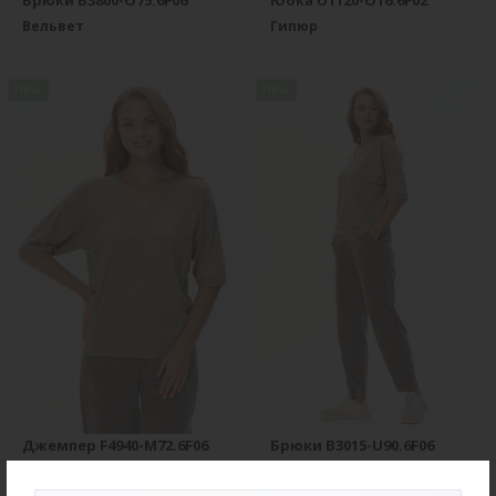
Брюки B3800-O75.6F06
Юбка U1120-O16.6F02
Вельвет
Гипюр
new
new
Джемпер F4940-M72.6F06
Брюки B3015-U90.6F06
Вязаная вискоза
Вискозный жаккард