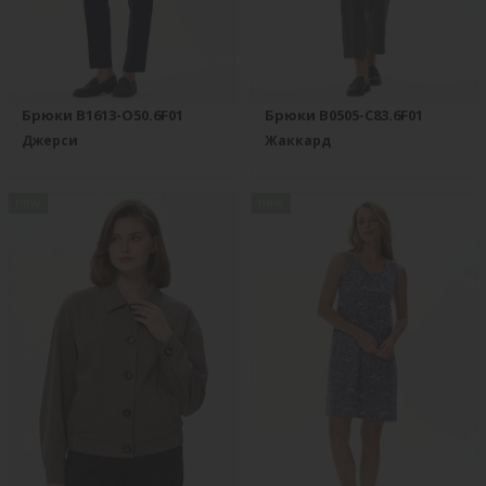
Брюки B1613-O50.6F01
Брюки B0505-C83.6F01
Джерси
Жаккард
new
new