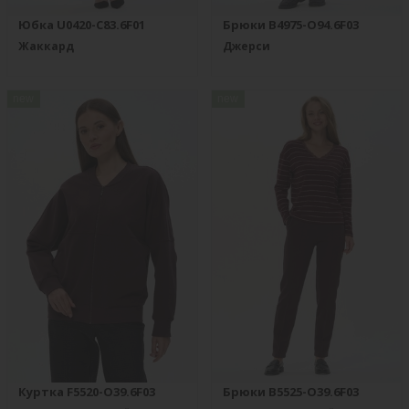
Юбка U0420-C83.6F01
Брюки B4975-O94.6F03
Жаккард
Джерси
new
new
Куртка F5520-O39.6F03
Брюки B5525-O39.6F03