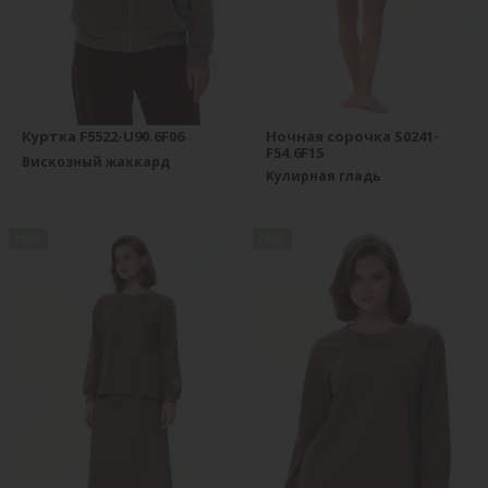
Куртка F5522-U90.6F06
Ночная сорочка S0241-
F54.6F15
Вискозный жаккард
Кулирная гладь
new
new