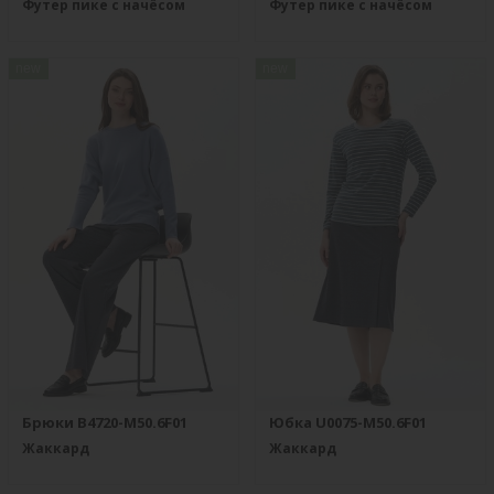
Футер пике с начёсом
Футер пике с начёсом
new
new
Брюки B4720-M50.6F01
Юбка U0075-M50.6F01
Жаккард
Жаккард