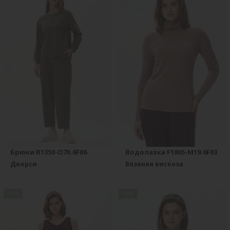
Брюки B1350-O70.6F06
Водолазка F1865-M19.6F03
Джерси
Вязаная вискоза
new
new