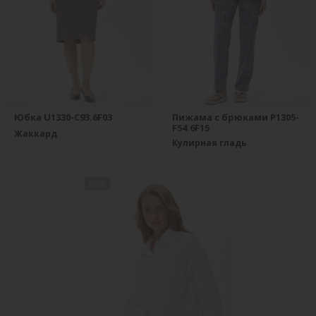
Юбка U1330-C93.6F03
Пижама с брюками P1305-
F54.6F15
Жаккард
Кулирная гладь
new