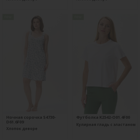
new
new
Ночная сорочка S4730-
Футболка K2542-O01.4F00
D61.6F09
Кулирная гладь с эластаном
Хлопок деворе