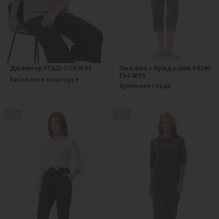
Джемпер F1822-O19.6F01
Пижама с бриджами P0246-
F54.6F15
Вискозное кашкорсе
Кулирная гладь
new
new