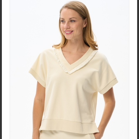
new
new
Юбка U0170-O59.4F02
Халат D0480-F54.6F15
Экокожа
Кулирная гладь
new
new