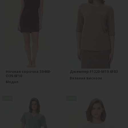
Ночная сорочка S0460-
Джемпер F1220-M19.6F03
O39.6F10
Вязаная вискоза
Модал
new
new