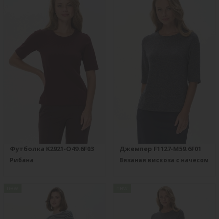
Футболка K2921-O49.6F03
Джемпер F1127-M59.6F01
Рибана
Вязаная вискоза с начесом
new
new