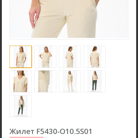
Ночная сорочка S4031-
Джемпер K1580-S83.6F01
F54.6F15
Вязаный хлопок
Вискозная гладь с
эластаном
new
new
Жилет F5430-O10.5S01