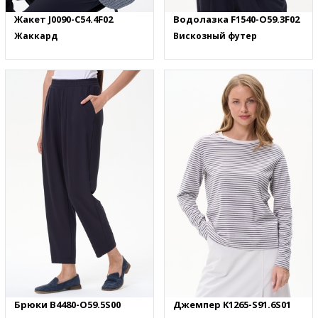
Жакет J0090-C54.4F02
Водолазка F1540-O59.3F02
Жаккард
Вискозный футер
Брюки B4480-O59.5S00
Джемпер K1265-S91.6S01