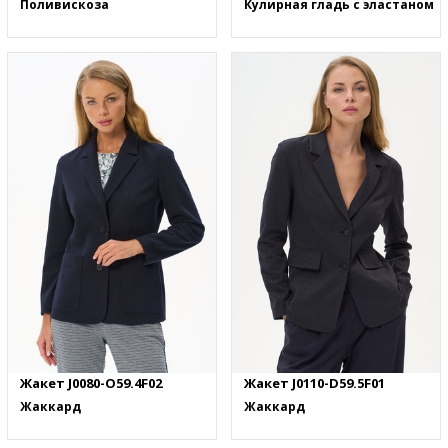
Поливискоза
Кулирная гладь с эластаном
Жакет J0080-O59.4F02
Жакет J0110-D59.5F01
Жаккард
Жаккард