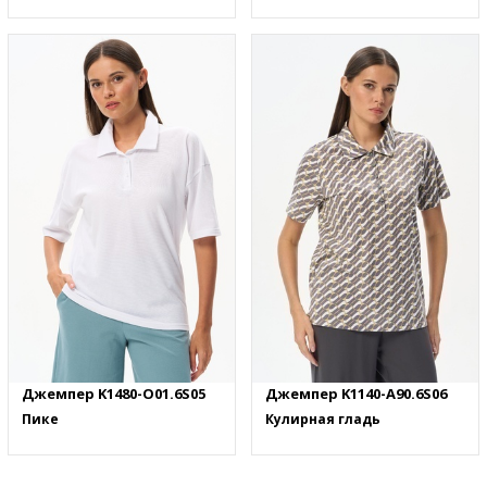
Джемпер K1480-O01.6S05
Джемпер K1140-A90.6S06
Пике
Кулирная гладь