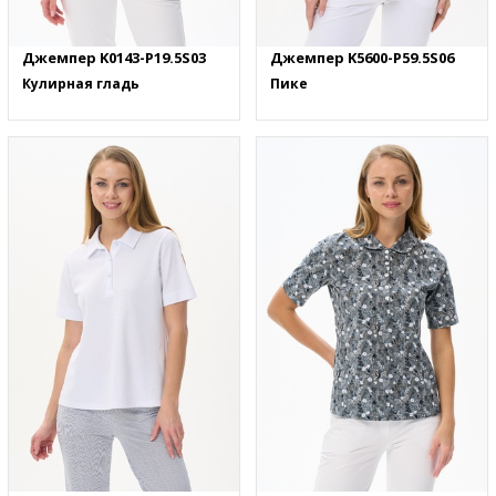
Джемпер K0143-P19.5S03
Джемпер K5600-P59.5S06
Кулирная гладь
Пике