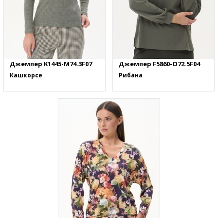
Джемпер K1445-M74.3F07
Джемпер F5860-O72.5F04
Кашкорсе
Рибана