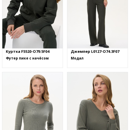
Куртка F5520-O79.5F04
Джемпер L0127-O74.3F07
Футер пике с начёсом
Модал