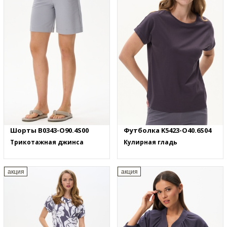
Шорты B0343-O90.4S00
Футболка K5423-O40.6S04
Трикотажная джинса
Кулирная гладь
акция
акция