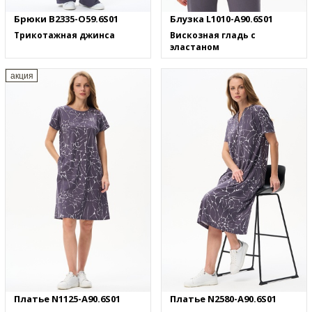
Брюки B2335-O59.6S01
Блузка L1010-A90.6S01
Трикотажная джинса
Вискозная гладь с
эластаном
акция
Платье N1125-A90.6S01
Платье N2580-A90.6S01