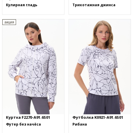
Кулирная гладь
Трикотажная джинса
акция
Куртка F2270-A91.6S01
Футболка K0921-A91.6S01
Футер без начёса
Рибана