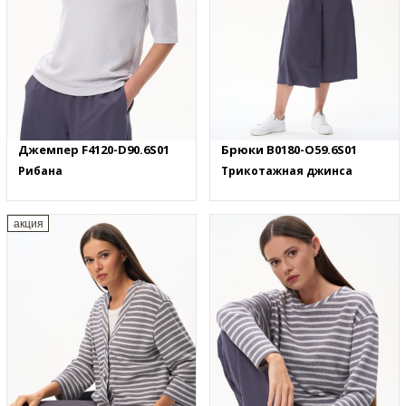
Джемпер F4120-D90.6S01
Брюки B0180-O59.6S01
Рибана
Трикотажная джинса
акция