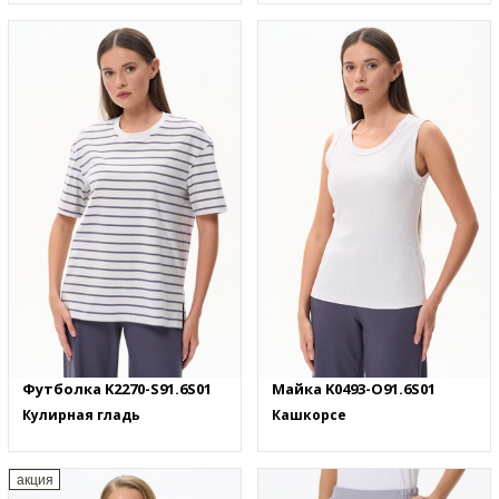
Футболка K2270-S91.6S01
Майка K0493-O91.6S01
Кулирная гладь
Кашкорсе
акция