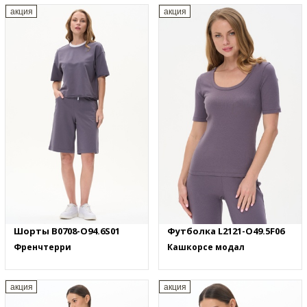
акция
акция
Шорты B0708-O94.6S01
Футболка L2121-O49.5F06
Френчтерри
Кашкорсе модал
акция
акция