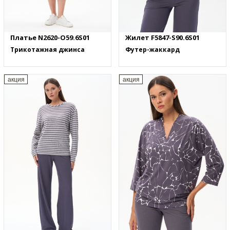
Платье N2620-O59.6S01
Жилет F5847-S90.6S01
Трикотажная джинса
Футер-жаккард
акция
акция