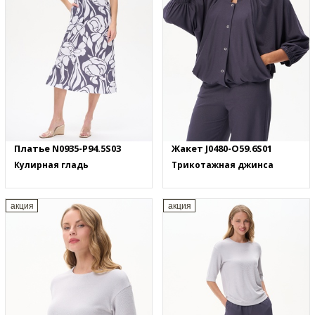
Платье N0935-P94.5S03
Жакет J0480-O59.6S01
Кулирная гладь
Трикотажная джинса
акция
акция