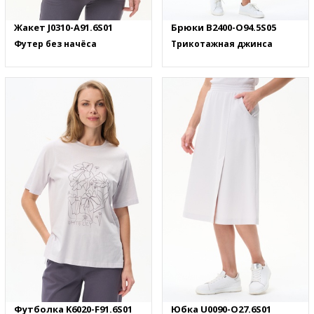
Жакет J0310-A91.6S01
Брюки B2400-O94.5S05
Футер без начёса
Трикотажная джинса
Футболка K6020-F91.6S01
Юбка U0090-O27.6S01