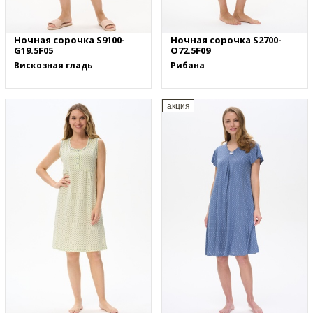
Ночная сорочка S9100-
Ночная сорочка S2700-
G19.5F05
O72.5F09
Вискозная гладь
Рибана
акция