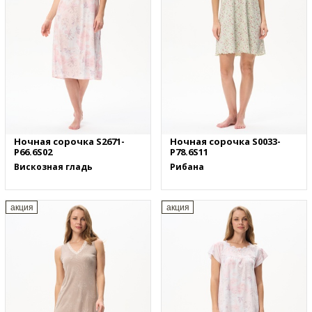
Ночная сорочка S2671-
Ночная сорочка S0033-
P66.6S02
P78.6S11
Вискозная гладь
Рибана
акция
акция