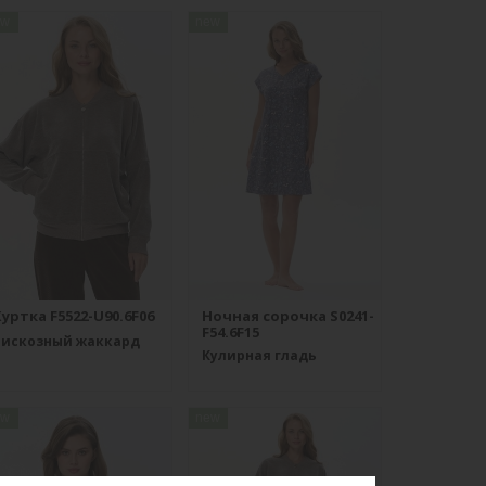
ew
new
уртка F5522-U90.6F06
Ночная сорочка S0241-
F54.6F15
Вискозный жаккард
Кулирная гладь
ew
new