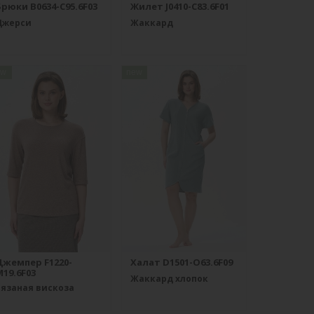
рюки B0634-C95.6F03
Жилет J0410-C83.6F01
Джерси
Жаккард
ew
new
Джемпер F1220-
Халат D1501-O63.6F09
19.6F03
Жаккард хлопок
Вязаная вискоза