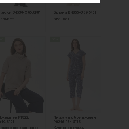
Брюки B4530-O65.6F01
Брюки B4866-O59.6F01
Вельвет
Вельвет
ew
new
Джемпер F1822-
Пижама с бриджами
19.6F01
P0246-F54.6F15
Вискозное кашкорсе
Кулирная гладь