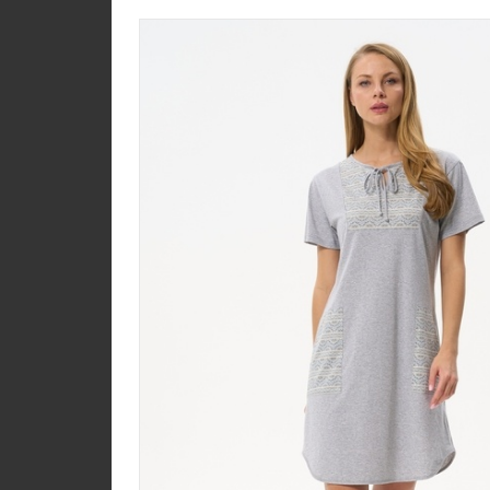
Юбка U1350-O70.6F0
Джерси
new