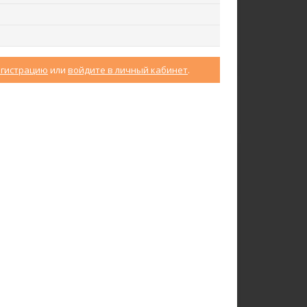
егистрацию
или
войдите в личный кабинет
.
Юбка U0170-O59.4F02
Халат D0480-F54.6F15
Экокожа
Кулирная гладь
ew
new