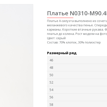
Платье N0310-M90.4
Платье А-силуэта выполнено из сочет
меланжевого качества пенье. Спереди
карманы. Короткие втачные рукава. Ф
платья до колена. Рост модели на фото
Цвет:
серый
Состав:
70% хлопок, 30% полиэстер
6
Джемпер F1350-
Джемпер L5711-
Ж
Размерный ряд
O70.6F06
O39.6F03
Интерлок
Модал
46
48
new
new
n
50
52
54
56
58