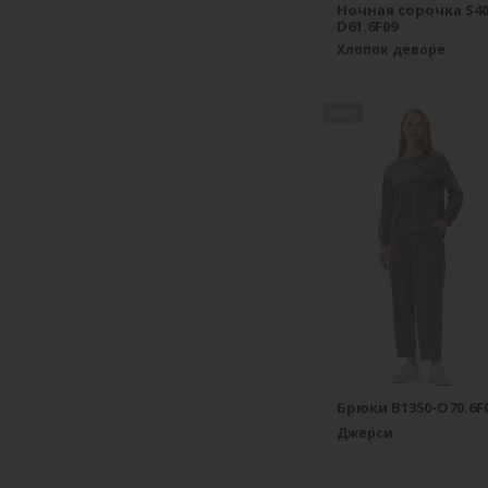
Ночная сорочка S40
D61.6F09
Хлопок деворе
new
Брюки B1350-O70.6F
Джерси