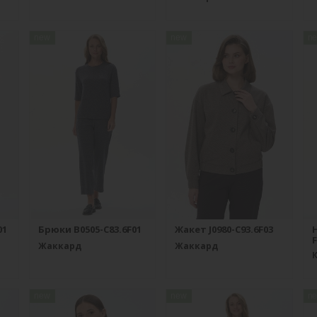
new
new
n
01
Брюки B0505-C83.6F01
Жакет J0980-C93.6F03
F
Жаккард
Жаккард
new
new
n