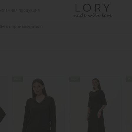
екламная продукция
ОМ от производителя
new
new
n