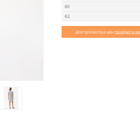
60
62
Для просмотра цен
пройдите р
2
Джемпер F4940-
Брюки B3015-U90.6F06
M72.6F06
Вискозный жаккард
Вязаная вискоза
new
new
n