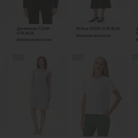
Джемпер F2240-
Юбка U0231-D70.6F20
D70.6F20
D
Вязаная вискоза
Вязаная вискоза
new
new
n