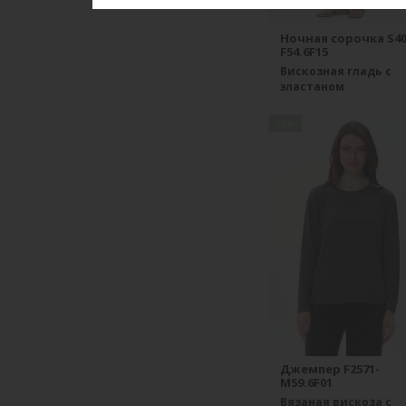
Ночная сорочка S40
F54.6F15
Вискозная гладь с
эластаном
new
Джемпер F2571-
M59.6F01
Вязаная вискоза с