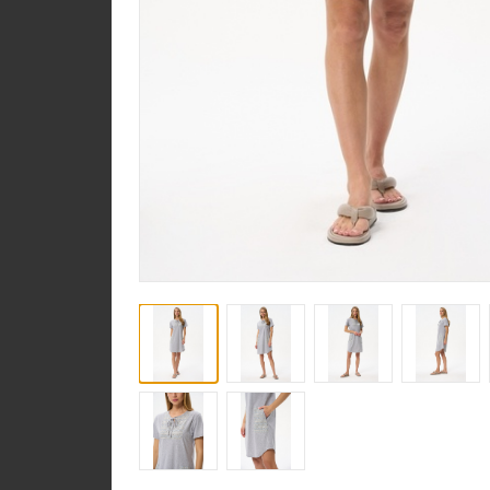
Юбка U1120-O16.6F0
Гипюр
new