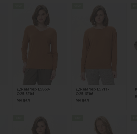
new
new
n
Джемпер L5860-
Джемпер L5711-
К
O25.5F04
O25.6F06
Модал
Модал
new
new
n