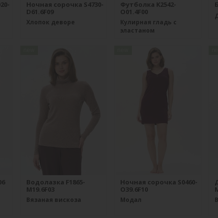
20-
Ночная сорочка S4730-
Футболка K2542-
Б
D61.6F09
O01.4F00
Хлопок деворе
Кулирная гладь с
эластаном
new
new
n
06
Водолазка F1865-
Ночная сорочка S0460-
M19.6F03
O39.6F10
M
Вязаная вискоза
Модал