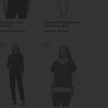
Джемпер F1221-
Пижама с бриджами
70.6F20
P4730-D61.6F09
Вязаная вискоза
Хлопок деворе
ew
new