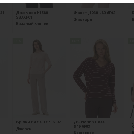
31-
Джемпер K1580-
Жакет J1030-L89.6F02
S83.6F01
Жаккард
Вязаный хлопок
new
new
n
Брюки B4710-O19.6F02
Джемпер F3000-
S49.6F03
O
Джерси
Кашкорсе