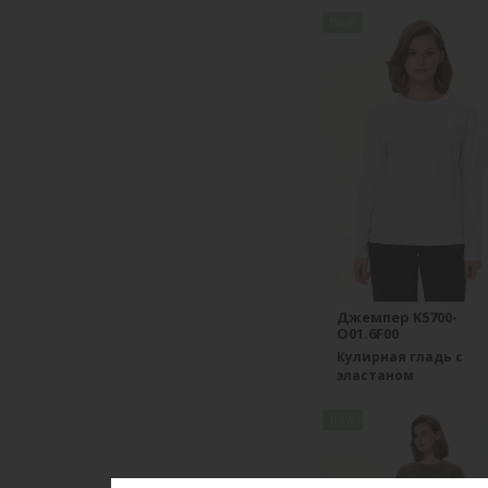
new
Джемпер K5700-
O01.6F00
Кулирная гладь с
эластаном
new