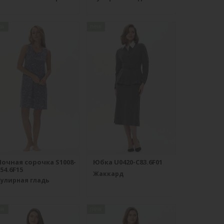
ew
new
Ночная сорочка S1008-
Юбка U0420-C83.6F01
54.6F15
Жаккард
Кулирная гладь
ew
new