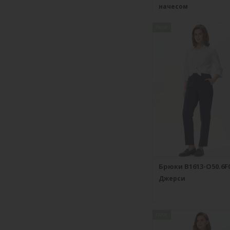
начесом
new
Брюки B1613-O50.6F
Джерси
new