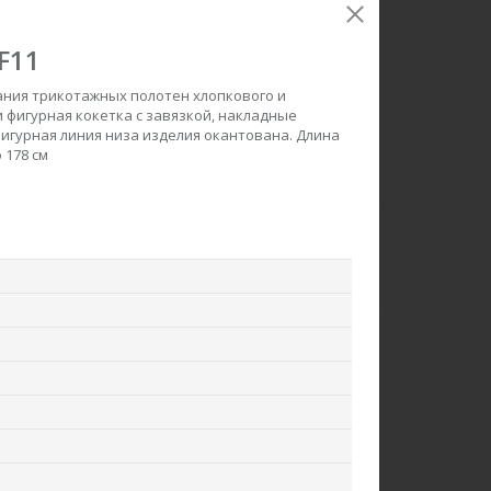
F11
ания трикотажных полотен хлопкового и
 фигурная кокетка с завязкой, накладные
игурная линия низа изделия окантована. Длина
 178 см
акет F0426-M38.6F06
Брюки B3800-O75.6F06
Вязаное полотно
Вельвет
ew
new