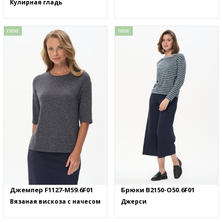
Кулирная гладь
new
new
Джемпер F1127-M59.6F01
Брюки B2150-O50.6F01
Вязаная вискоза с начесом
Джерси