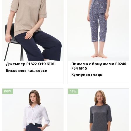
Джемпер F1822-O19.6F01
Пижама с бриджами P0246-
F54.6F15
Вискозное кашкорсе
Кулирная гладь
new
new