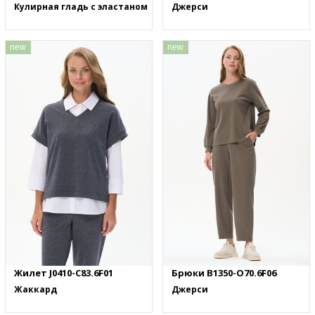
Кулирная гладь с эластаном
Джерси
new
new
Жилет J0410-C83.6F01
Брюки B1350-O70.6F06
Жаккард
Джерси