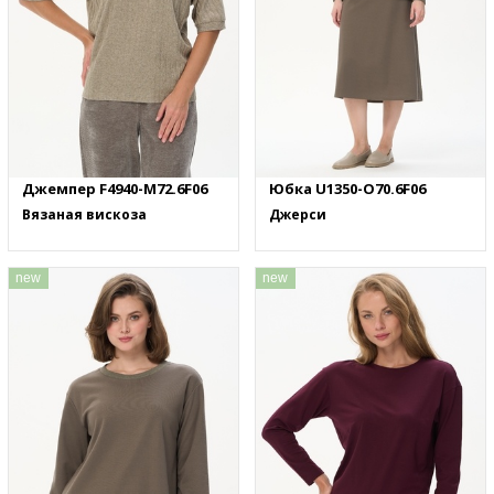
Джемпер F4940-M72.6F06
Юбка U1350-O70.6F06
Вязаная вискоза
Джерси
new
new