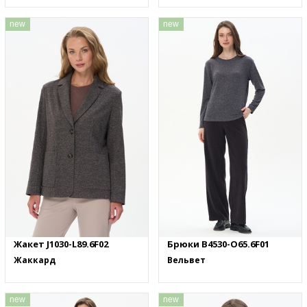
new
new
Жакет J1030-L89.6F02
Брюки B4530-O65.6F01
Жаккард
Вельвет
new
new