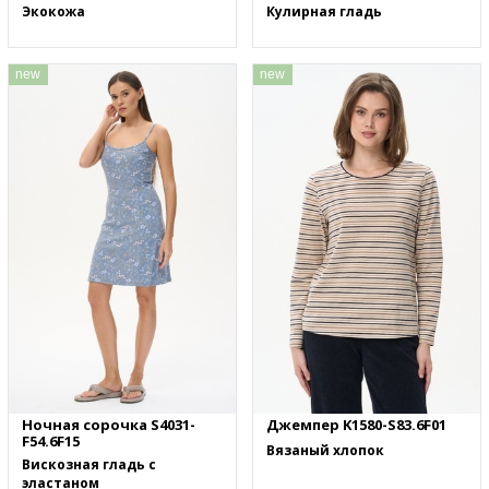
Экокожа
Кулирная гладь
new
new
Ночная сорочка S4031-
Джемпер K1580-S83.6F01
F54.6F15
Вязаный хлопок
Вискозная гладь с
эластаном