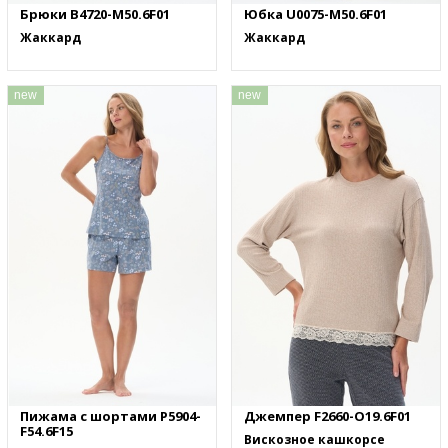
Брюки B4720-M50.6F01
Юбка U0075-M50.6F01
Жаккард
Жаккард
new
new
Пижама с шортами P5904-
Джемпер F2660-O19.6F01
F54.6F15
Вискозное кашкорсе