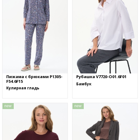
Пижама с брюками P1305-
Рубашка V7720-O01.6F01
F54.6F15
Бамбук
Кулирная гладь
new
new