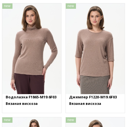
new
new
Водолазка F1865-M19.6F03
Джемпер F1220-M19.6F03
Вязаная вискоза
Вязаная вискоза
new
new