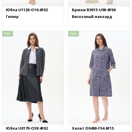
Юбка U1120-O16.6F02
Брюки B3015-U90.6F06
Гипюр
Вискозный жаккард
new
new
Юбка U0170-O59.4F02
Халат D0480-F54.6F15