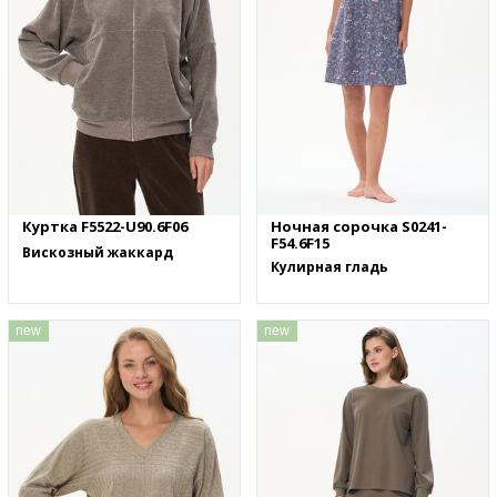
Куртка F5522-U90.6F06
Ночная сорочка S0241-
F54.6F15
Вискозный жаккард
Кулирная гладь
new
new