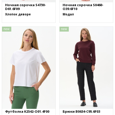
Ночная сорочка S4730-
Ночная сорочка S0460-
D61.6F09
O39.6F10
Хлопок деворе
Модал
new
new
Футболка K2542-O01.4F00
Брюки B0634-C95.6F03