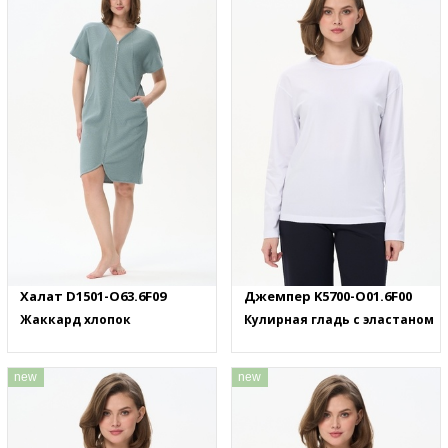
Халат D1501-O63.6F09
Джемпер K5700-O01.6F00
Жаккард хлопок
Кулирная гладь с эластаном
new
new