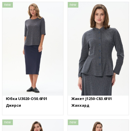
new
new
Юбка U3020-O50.6F01
Жакет J1250-C83.6F01
Джерси
Жаккард
new
new