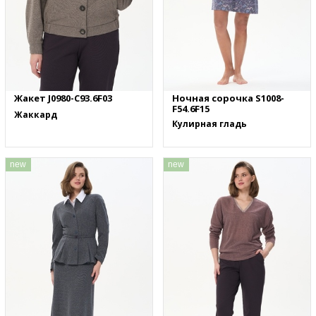
Жакет J0980-C93.6F03
Ночная сорочка S1008-
F54.6F15
Жаккард
Кулирная гладь
new
new