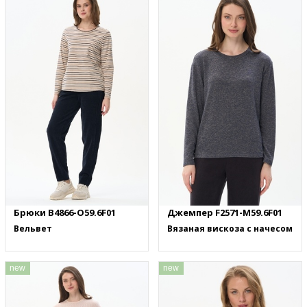
Брюки B4866-O59.6F01
Джемпер F2571-M59.6F01
Вельвет
Вязаная вискоза с начесом
new
new