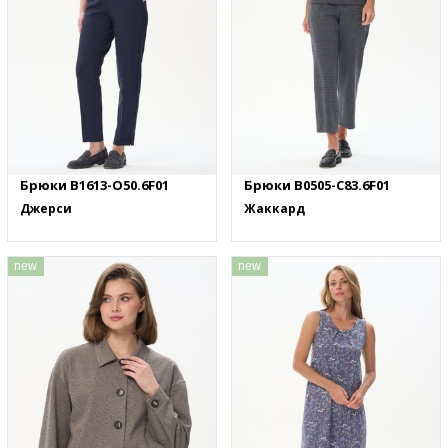
Брюки B1613-O50.6F01
Брюки B0505-C83.6F01
Джерси
Жаккард
new
new