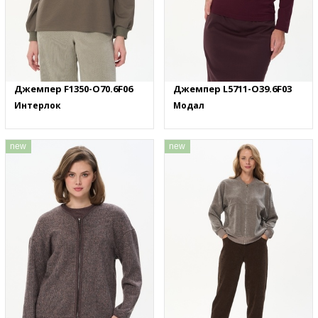
Джемпер F1350-O70.6F06
Джемпер L5711-O39.6F03
Интерлок
Модал
new
new