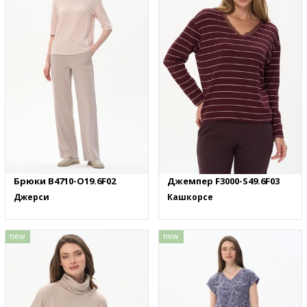
Брюки B4710-O19.6F02
Джемпер F3000-S49.6F03
Джерси
Кашкорсе
new
new