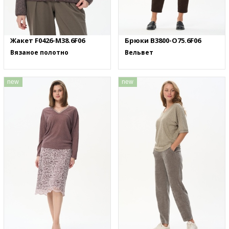
Жакет F0426-M38.6F06
Брюки B3800-O75.6F06
Вязаное полотно
Вельвет
new
new