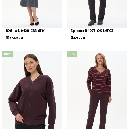
Юбка U0420-C83.6F01
Брюки B4975-O94.6F03
Жаккард
Джерси
new
new