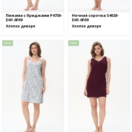
Пижама с бриджами P4730-
Ночная сорочка S4020-
D61.6F09
D61.6F09
Хлопок деворе
Хлопок деворе
new
new