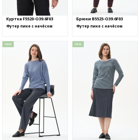
Куртка F5520-O39.6F03
Брюки B5525-O39.6F03
Футер пике с начёсом
Футер пике с начёсом
new
new