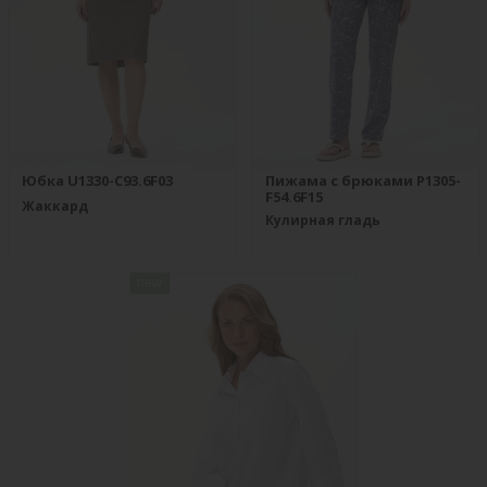
Юбка U1330-C93.6F03
Пижама с брюками P1305-
F54.6F15
Жаккард
Кулирная гладь
new