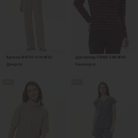
Брюки B4710-O19.6F02
Джемпер F3000-S49.6F03
Джерси
Кашкорсе
new
new