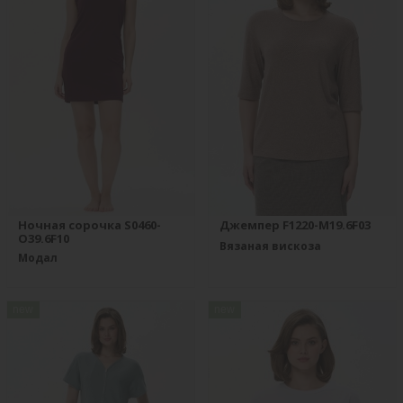
Ночная сорочка S0460-
Джемпер F1220-M19.6F03
O39.6F10
Вязаная вискоза
Модал
new
new