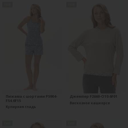
new
new
Пижама с шортами P5904-
Джемпер F2660-O19.6F01
F54.6F15
Вискозное кашкорсе
Кулирная гладь
new
new