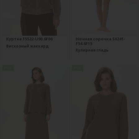
Куртка F5522-U90.6F06
Ночная сорочка S0241-
F54.6F15
Вискозный жаккард
Кулирная гладь
new
new