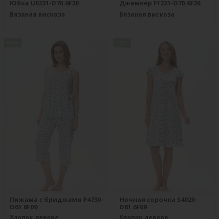
Юбка U0231-D70.6F20
Джемпер F1221-D70.6F20
Вязаная вискоза
Вязаная вискоза
new
new
Пижама с бриджами P4730-
Ночная сорочка S4020-
D61.6F09
D61.6F09
Хлопок деворе
Хлопок деворе