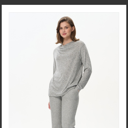
new
new
Юбка U0170-O59.4F02
Халат D0480-F54.6F15
Экокожа
Кулирная гладь
new
new