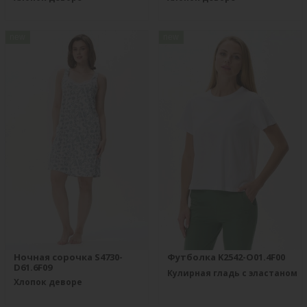
new
new
Ночная сорочка S4730-
Футболка K2542-O01.4F00
D61.6F09
Кулирная гладь с эластаном
Хлопок деворе