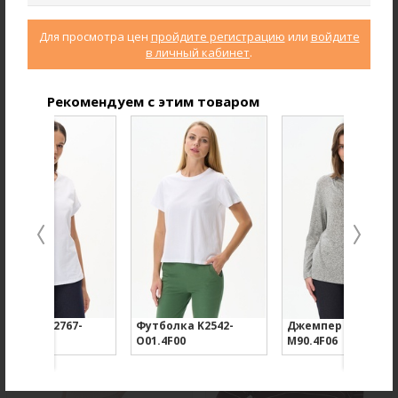
Для просмотра цен
пройдите регистрацию
или
войдите
в личный кабинет
.
Рекомендуем с этим товаром
Брюки B4866-O59.6F01
Джемпер F2571-M59.6F01
Вельвет
Вязаная вискоза с начесом
new
new
тболка K2767-
Футболка K2542-
Джемпер F5400-
1.3S02
O01.4F00
M90.4F06