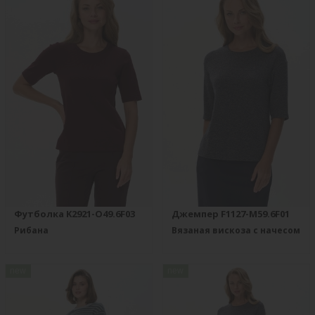
Футболка K2921-O49.6F03
Джемпер F1127-M59.6F01
Рибана
Вязаная вискоза с начесом
new
new