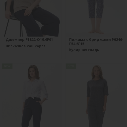
Джемпер F1822-O19.6F01
Пижама с бриджами P0246-
F54.6F15
Вискозное кашкорсе
Кулирная гладь
new
new