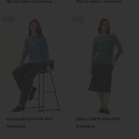
Футер пике с начёсом
Футер пике с начёсом
new
new
Брюки B4720-M50.6F01
Юбка U0075-M50.6F01
Жаккард
Жаккард