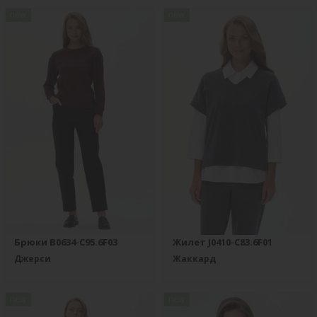
new
new
Брюки B0634-C95.6F03
Жилет J0410-C83.6F01
Джерси
Жаккард
new
new