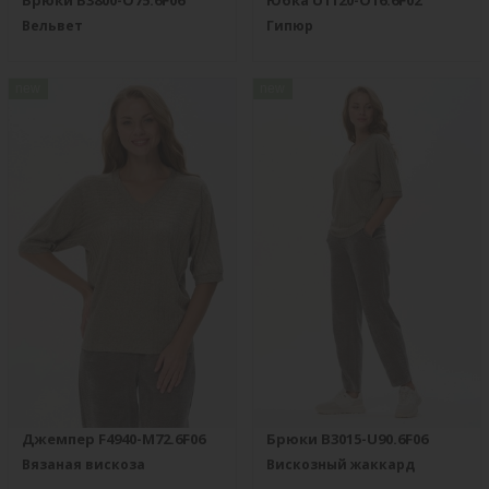
Брюки B3800-O75.6F06
Юбка U1120-O16.6F02
Вельвет
Гипюр
new
new
Джемпер F4940-M72.6F06
Брюки B3015-U90.6F06
Вязаная вискоза
Вискозный жаккард