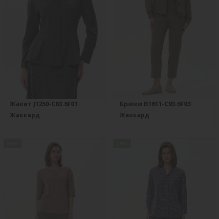
Жакет J1250-C83.6F01
Брюки B1611-C93.6F03
Жаккард
Жаккард
new
new