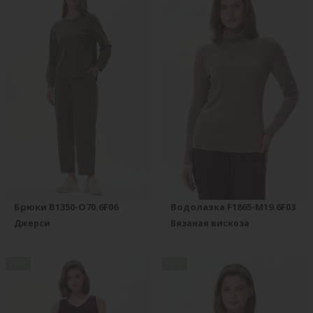
Брюки B1350-O70.6F06
Водолазка F1865-M19.6F03
Джерси
Вязаная вискоза
new
new