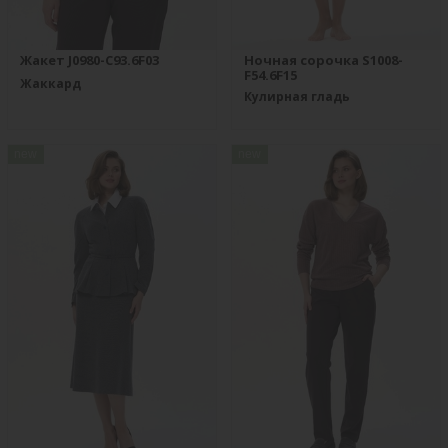
Жакет J0980-C93.6F03
Ночная сорочка S1008-
F54.6F15
Жаккард
Кулирная гладь
new
new