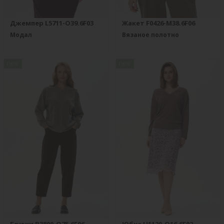
Джемпер L5711-O39.6F03
Жакет F0426-M38.6F06
Модал
Вязаное полотно
new
new