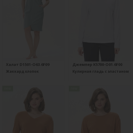
Халат D1501-O63.6F09
Джемпер K5700-O01.6F00
Жаккард хлопок
Кулирная гладь с эластаном
new
new