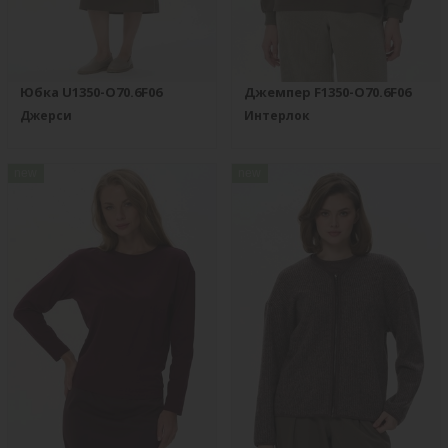
Юбка U1350-O70.6F06
Джемпер F1350-O70.6F06
Джерси
Интерлок
new
new