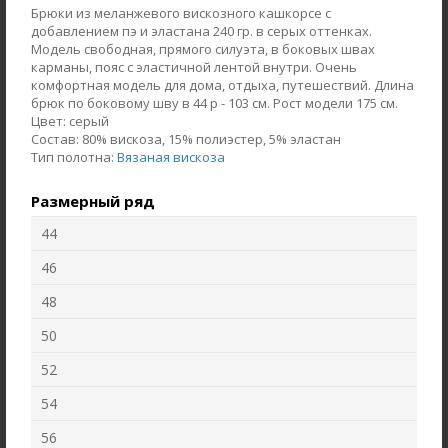
Брюки из меланжевого вискозного кашкорсе с
добавлением пэ и эластана 240 гр. в серых оттенках.
Модель свободная, прямого силуэта, в боковых швах
карманы, пояс с эластичной лентой внутри. Очень
комфортная модель для дома, отдыха, путешествий. Длина
брюк по боковому шву в 44 р - 103 см. Рост модели 175 см.
Цвет:
серый
Состав:
80% вискоза, 15% полиэстер, 5% эластан
Тип полотна:
Вязаная вискоза
Размерный ряд
44
46
Жакет J1030-L89.6F02
Брюки B4530-O65.6F01
Жаккард
Вельвет
48
50
new
new
52
54
56