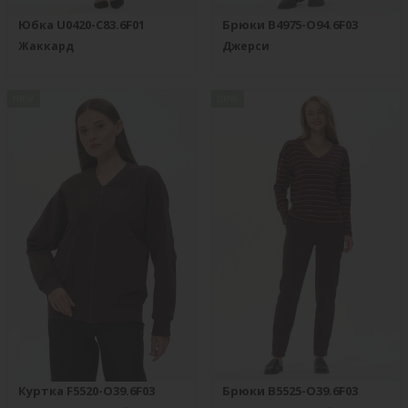
Юбка U0420-C83.6F01
Брюки B4975-O94.6F03
Жаккард
Джерси
new
new
Куртка F5520-O39.6F03
Брюки B5525-O39.6F03