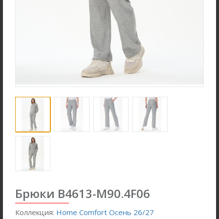
Ночная сорочка S4031-
Джемпер K1580-S83.6F01
F54.6F15
Вязаный хлопок
Вискозная гладь с
эластаном
Брюки B4613-M90.4F06
new
new
Коллекция:
Home Comfort Осень 26/27