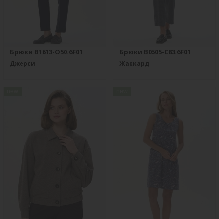
Брюки B1613-O50.6F01
Брюки B0505-C83.6F01
Джерси
Жаккард
new
new