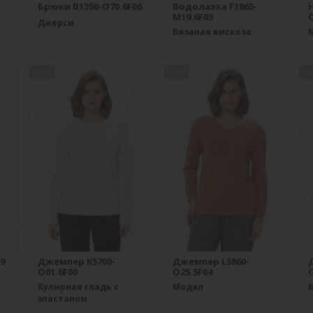
1
Брюки B1350-O70.6F06
Водолазка F1865-
M19.6F03
O
Джерси
Вязаная вискоза
new
new
n
9
Джемпер K5700-
Джемпер L5860-
O01.6F00
O25.5F04
O
Кулирная гладь с
Модал
эластаном