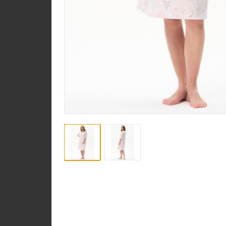
Халат D0480-F54.6F1
Кулирная гладь
new