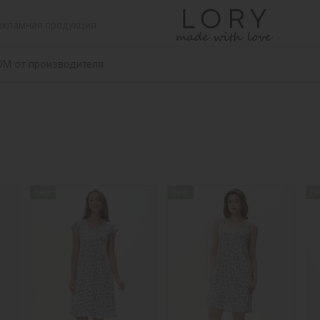
екламная продукция
ОМ от производителя
new
new
n