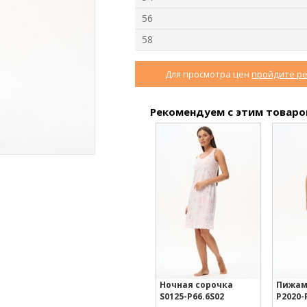
56
58
Для просмотра цен
пройдите р
5
Ночная сорочка S4031-
Джемпер K1580-
Ж
F54.6F15
S83.6F01
Вискозная гладь с
Рекомендуем с этим товар
Вязаный хлопок
эластаном
new
new
n
Ночная сорочка
Пижам
S0125-P66.6S02
P2020-