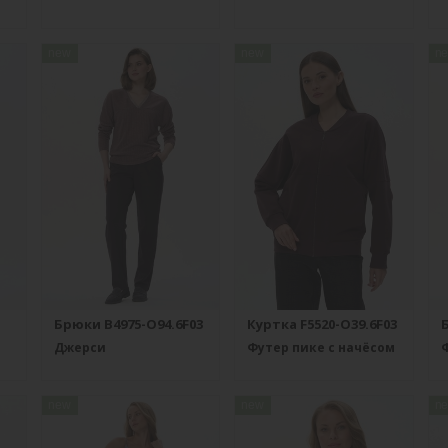
new
new
n
Брюки B4975-O94.6F03
Куртка F5520-O39.6F03
Джерси
Футер пике с начёсом
Ф
new
new
n