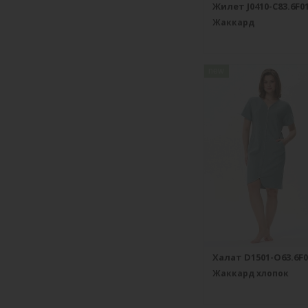
Жилет J0410-C83.6F0
Жаккард
new
Халат D1501-O63.6F0
Жаккард хлопок