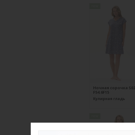
new
Ночная сорочка S02
F54.6F15
Кулирная гладь
new