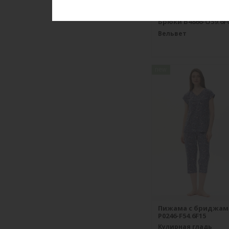
Брюки B4866-O59.6F
Вельвет
new
Пижама с бриджам
P0246-F54.6F15
Кулирная гладь