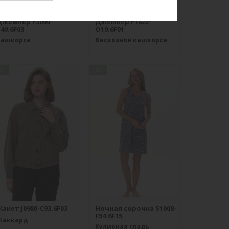
Джемпер F3000-
Джемпер F1822-
49.6F03
O19.6F01
Кашкорсе
Вискозное кашкорсе
ew
new
акет J0980-C93.6F03
Ночная сорочка S1008-
F54.6F15
Жаккард
Кулирная гладь