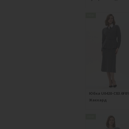
new
Юбка U0420-C83.6F01
Жаккард
new