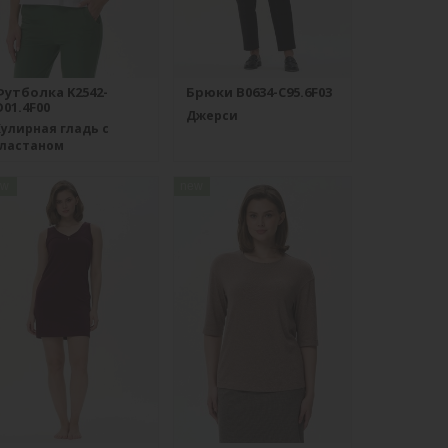
Футболка K2542-
Брюки B0634-C95.6F03
01.4F00
Джерси
улирная гладь с
эластаном
ew
new