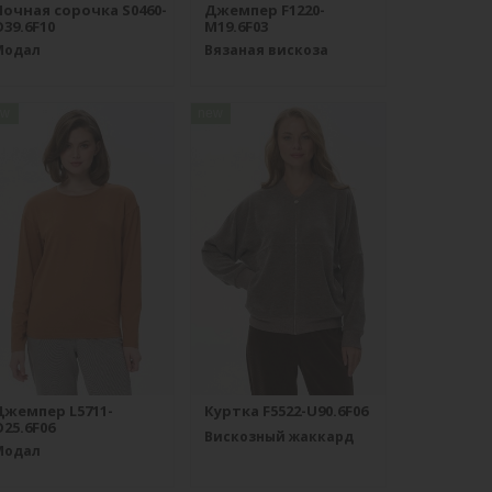
Ночная сорочка S0460-
Джемпер F1220-
39.6F10
M19.6F03
Модал
Вязаная вискоза
ew
new
Джемпер L5711-
Куртка F5522-U90.6F06
25.6F06
Вискозный жаккард
Модал