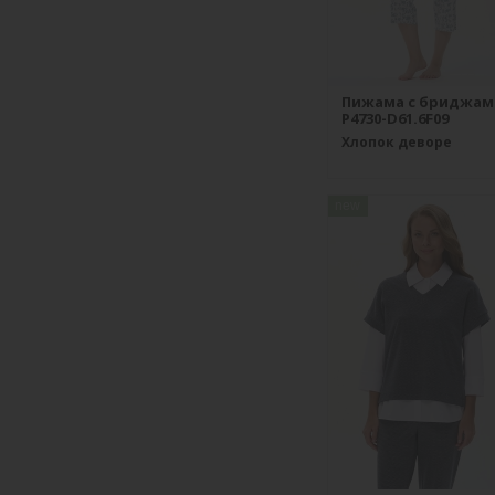
Пижама с бриджам
P4730-D61.6F09
Хлопок деворе
new