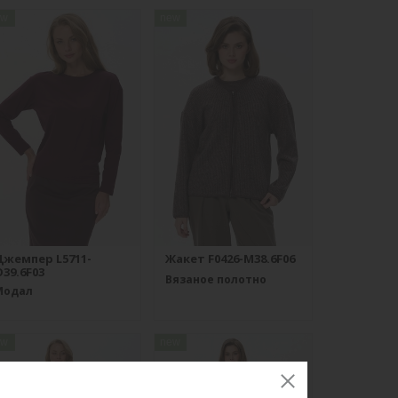
ew
new
Джемпер L5711-
Жакет F0426-M38.6F06
39.6F03
Вязаное полотно
Модал
ew
new