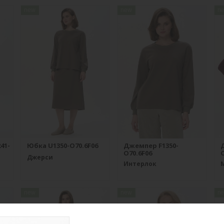
new
new
n
41-
Юбка U1350-O70.6F06
Джемпер F1350-
O70.6F06
O
Джерси
Интерлок
new
new
n