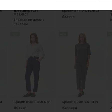
01
Джемпер F2571-
Брюки B4710-O19.6F02
M59.6F01
S
Джерси
Вязаная вискоза с
начесом
new
new
n
и
Брюки B1613-O50.6F01
Брюки B0505-C83.6F01
Ж
Джерси
Жаккард