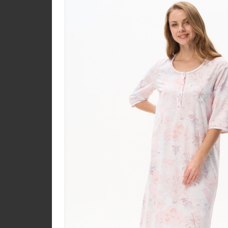
Брюки B3800-O75.6F
Вельвет
new