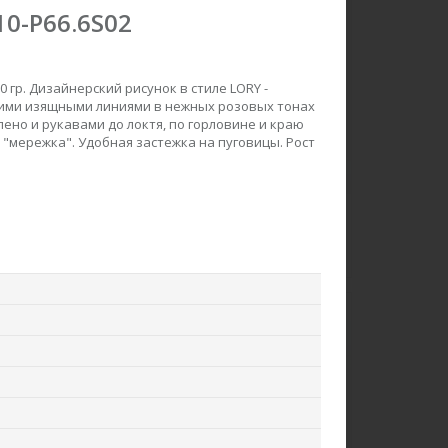
0-P66.6S02
 гр. Дизайнерский рисунок в стиле LORY -
ими изящными линиями в нежных розовых тонах
лено и рукавами до локтя, по горловине и краю
 "мережка". Удобная застежка на пуговицы. Рост
рюки B3015-U90.6F06
Юбка U0170-O59.4F02
Вискозный жаккард
Экокожа
ew
new