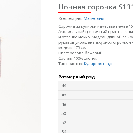
Ночная сорочка S131
Коллекция:
Магнолия
Сорочка из кулирки качества пенье 150
Акварельный цветочный принт с тонк
и оттенке мокко. Модель длиной за ко
рукавов украшена ажурной строчкой -
модели 175 см.
Цвет:
розово-бежевый
Состав:
100% хлопок
06
Юбка U1120-O16.6F02
Джемпер F4940-
Б
Тип полотна:
Кулирная гладь
M72.6F06
Гипюр
Вязаная вискоза
Размерный ряд
44
new
new
n
46
48
50
52
54