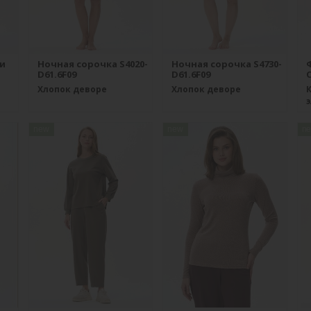
и
Ночная сорочка S4020-
Ночная сорочка S4730-
D61.6F09
D61.6F09
O
Хлопок деворе
Хлопок деворе
К
new
new
n