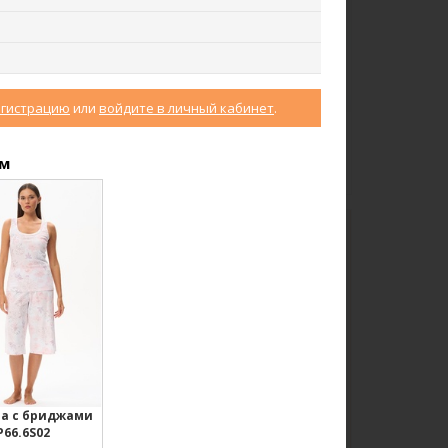
егистрацию
или
войдите в личный кабинет
.
акет J1030-L89.6F02
Брюки B4530-O65.6F01
Жаккард
Вельвет
ом
ew
new
а с бриджами
P66.6S02