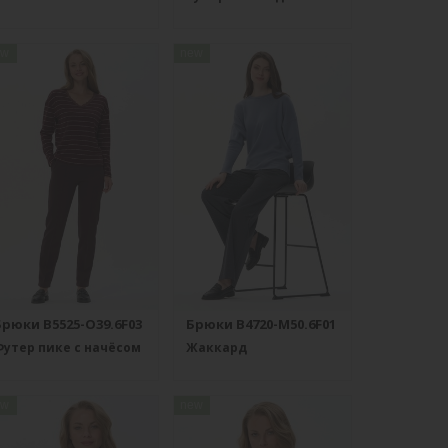
ew
new
Брюки B5525-O39.6F03
Брюки B4720-M50.6F01
утер пике с начёсом
Жаккард
ew
new