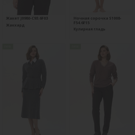
Жакет J0980-C93.6F03
Ночная сорочка S1008-
F54.6F15
Жаккард
Кулирная гладь
new
new