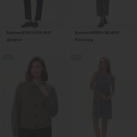
Брюки B1613-O50.6F01
Брюки B0505-C83.6F01
Джерси
Жаккард
new
new