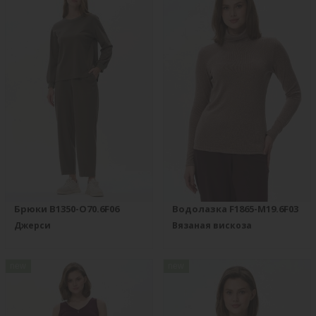
Брюки B1350-O70.6F06
Водолазка F1865-M19.6F03
Джерси
Вязаная вискоза
new
new