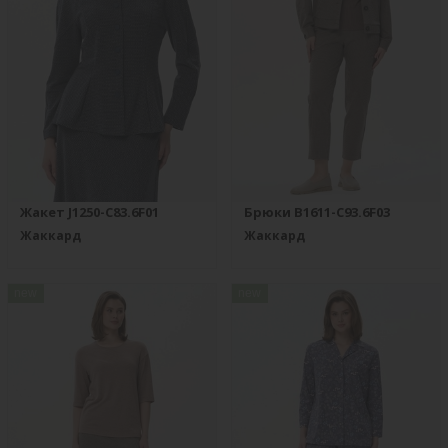
Жакет J1250-C83.6F01
Брюки B1611-C93.6F03
Жаккард
Жаккард
new
new