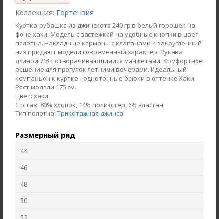
Коллекция:
Гортензия
Куртка-рубашка из джинскота 240 гр в белый горошек на
фоне хаки. Модель с застежкой на удобные кнопки в цвет
полотна. Накладные карманы с клапанами и закругленный
низ придают модели современный характер. Рукава
длиной 7/8 с отворачивающимися манжетами. Комфортное
решение для прогулок летними вечерами. Идеальный
компаньон к куртке - однотонные брюки в оттенке Хаки.
Рост модели 175 см.
Цвет:
хаки
Состав:
80% хлопок, 14% полиэстер, 6% эластан
Тип полотна:
Трикотажная джинса
Размерный ряд
Жакет J1030-L89.6F02
Брюки B4530-O65.6F01
Жаккард
Вельвет
44
46
new
new
48
50
52