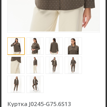
Ночная сорочка S4031-
Джемпер K1580-S83.6F01
F54.6F15
Вязаный хлопок
Вискозная гладь с
эластаном
new
new
Куртка J0245-G75.6S13