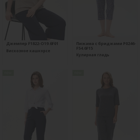
Джемпер F1822-O19.6F01
Пижама с бриджами P0246-
F54.6F15
Вискозное кашкорсе
Кулирная гладь
new
new