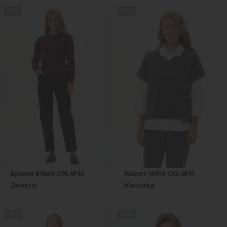
new
new
Брюки B0634-C95.6F03
Жилет J0410-C83.6F01
Джерси
Жаккард
new
new