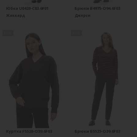
Юбка U0420-C83.6F01
Брюки B4975-O94.6F03
Жаккард
Джерси
new
new
Куртка F5520-O39.6F03
Брюки B5525-O39.6F03