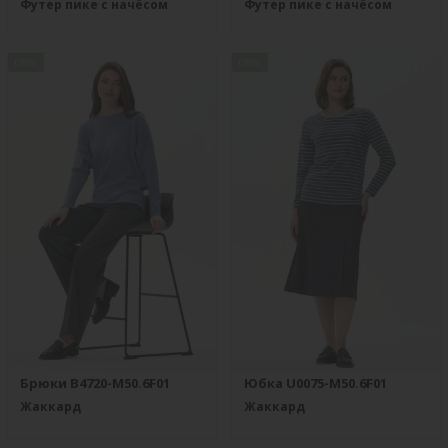
Футер пике с начёсом
Футер пике с начёсом
new
new
Брюки B4720-M50.6F01
Юбка U0075-M50.6F01
Жаккард
Жаккард