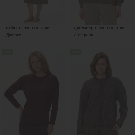
Юбка U1350-O70.6F06
Джемпер F1350-O70.6F06
Джерси
Интерлок
new
new