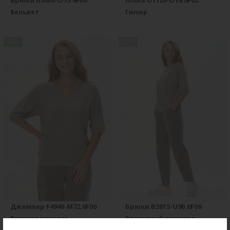
Брюки B3800-O75.6F06
Юбка U1120-O16.6F02
Вельвет
Гипюр
new
new
Джемпер F4940-M72.6F06
Брюки B3015-U90.6F06
Вязаная вискоза
Вискозный жаккард