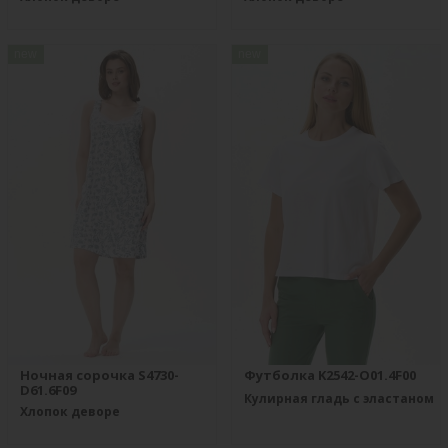
new
new
Ночная сорочка S4730-
Футболка K2542-O01.4F00
D61.6F09
Кулирная гладь с эластаном
Хлопок деворе