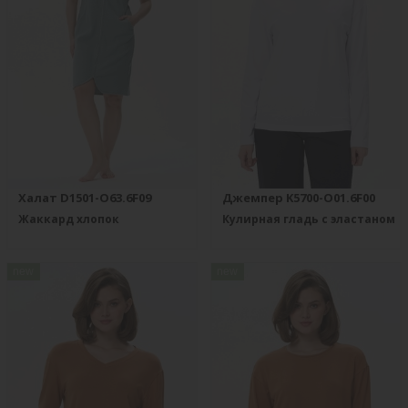
Халат D1501-O63.6F09
Джемпер K5700-O01.6F00
Жаккард хлопок
Кулирная гладь с эластаном
new
new