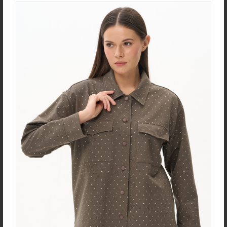
new
new
Юбка U0170-O59.4F02
Халат D0480-F54.6F15
Экокожа
Кулирная гладь
new
new