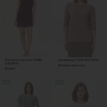
Ночная сорочка S0460-
Джемпер F1220-M19.6F03
O39.6F10
Вязаная вискоза
Модал
new
new