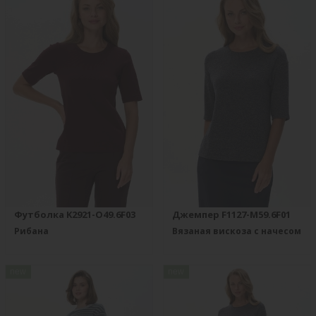
Футболка K2921-O49.6F03
Джемпер F1127-M59.6F01
Рибана
Вязаная вискоза с начесом
new
new