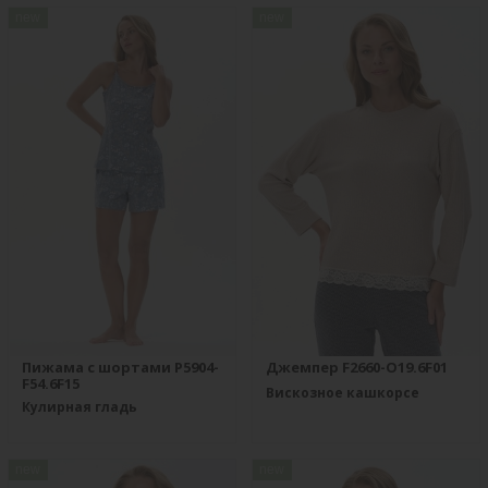
new
new
Пижама с шортами P5904-
Джемпер F2660-O19.6F01
F54.6F15
Вискозное кашкорсе
Кулирная гладь
new
new