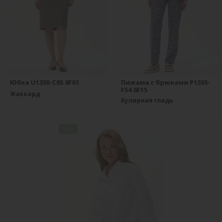
Юбка U1330-C93.6F03
Пижама с брюками P1305-
F54.6F15
Жаккард
Кулирная гладь
new