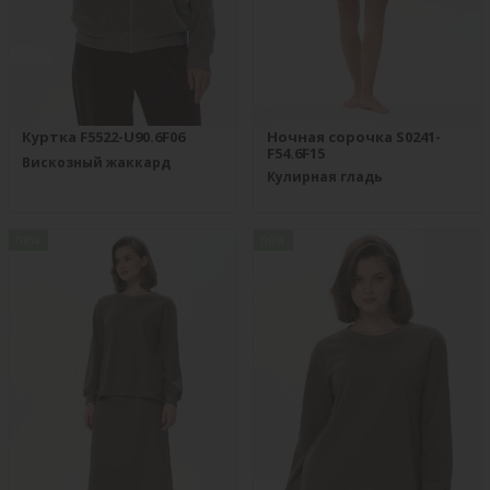
Куртка F5522-U90.6F06
Ночная сорочка S0241-
F54.6F15
Вискозный жаккард
Кулирная гладь
new
new