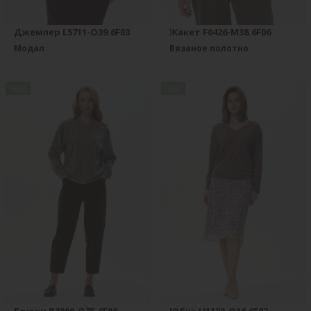
Джемпер L5711-O39.6F03
Жакет F0426-M38.6F06
Модал
Вязаное полотно
new
new