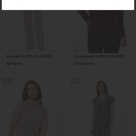
Брюки B4710-O19.6F02
Джемпер F3000-S49.6F03
Джерси
Кашкорсе
new
new