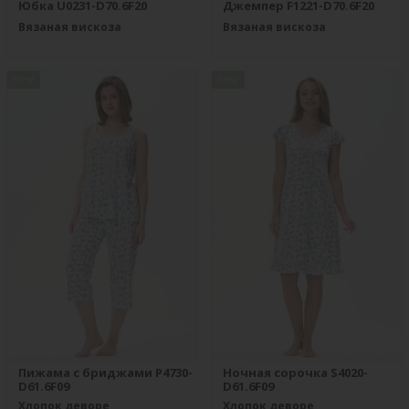
Юбка U0231-D70.6F20
Джемпер F1221-D70.6F20
Вязаная вискоза
Вязаная вискоза
new
new
Пижама с бриджами P4730-
Ночная сорочка S4020-
D61.6F09
D61.6F09
Хлопок деворе
Хлопок деворе