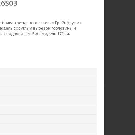
.6S03
тболка трендового оттенка Грейпфрут из
Модель с круглым вырезом горловины и
с подворотом. Рост модели 175 см.
акет F0426-M38.6F06
Брюки B3800-O75.6F06
Вязаное полотно
Вельвет
ew
new