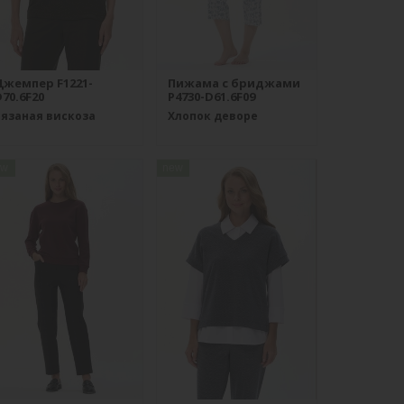
Джемпер F1221-
Пижама с бриджами
70.6F20
P4730-D61.6F09
Вязаная вискоза
Хлопок деворе
ew
new