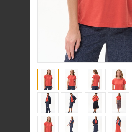
Юбка U1120-O16.6F0
Гипюр
new
Юбка U7110-A11.6S03
Юбка U1060-O29