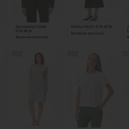
Джемпер F2240-
Юбка U0231-D70.6F20
D70.6F20
D
Вязаная вискоза
Вязаная вискоза
new
new
n