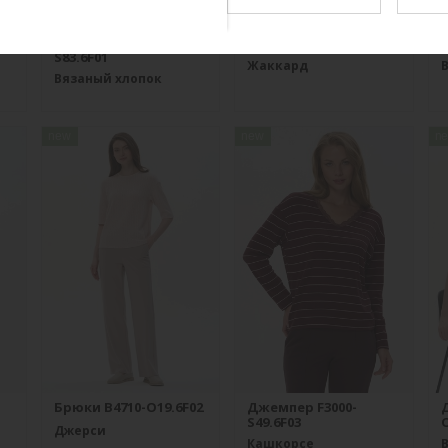
31-
Джемпер K1580-
Жакет J1030-L89.6F02
S83.6F01
Жаккард
Вязаный хлопок
new
new
n
Брюки B4710-O19.6F02
Джемпер F3000-
S49.6F03
O
Джерси
Кашкорсе