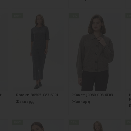
new
new
n
01
Брюки B0505-C83.6F01
Жакет J0980-C93.6F03
F
Жаккард
Жаккард
new
new
n