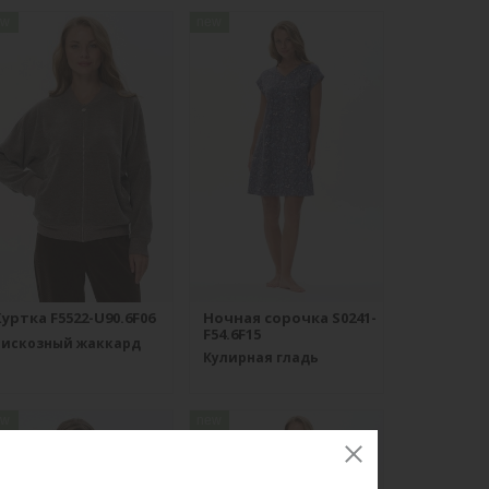
ew
new
уртка F5522-U90.6F06
Ночная сорочка S0241-
F54.6F15
Вискозный жаккард
Кулирная гладь
ew
new