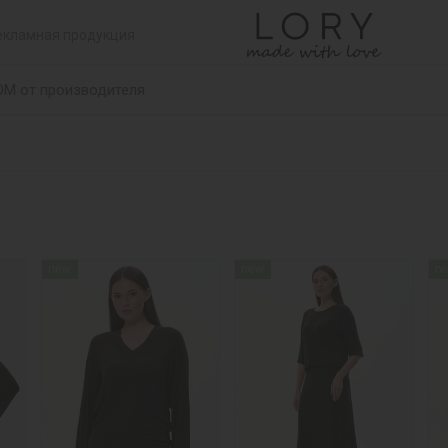
екламная продукция
ОМ от производителя
new
new
n