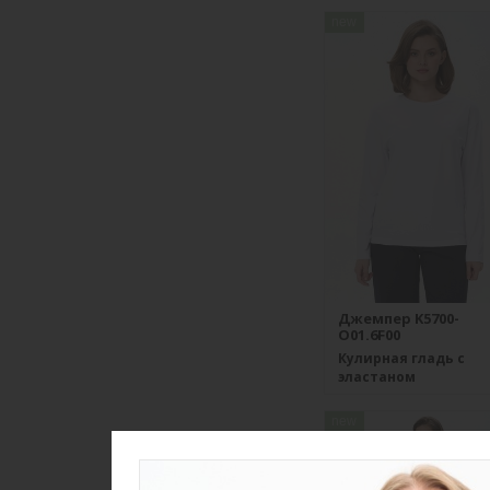
new
Джемпер K5700-
O01.6F00
Кулирная гладь с
эластаном
new