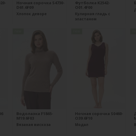
20-
Ночная сорочка S4730-
Футболка K2542-
Б
D61.6F09
O01.4F00
Хлопок деворе
Кулирная гладь с
эластаном
new
new
n
06
Водолазка F1865-
Ночная сорочка S0460-
M19.6F03
O39.6F10
M
Вязаная вискоза
Модал