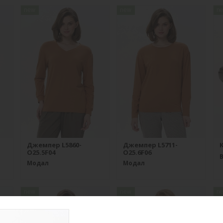
new
new
n
Джемпер L5860-
Джемпер L5711-
К
O25.5F04
O25.6F06
Модал
Модал
new
new
n