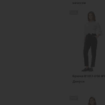
начесом
new
Брюки B1613-O50.6F
Джерси
new