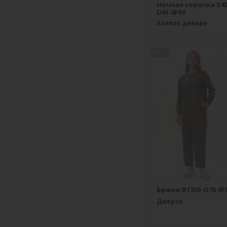
Ночная сорочка S40
D61.6F09
Хлопок деворе
new
Брюки B1350-O70.6F
Джерси