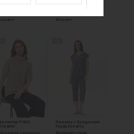
Брюки B4530-O65.6F01
Брюки B4866-O59.6F01
Вельвет
Вельвет
ew
new
Джемпер F1822-
Пижама с бриджами
19.6F01
P0246-F54.6F15
Вискозное кашкорсе
Кулирная гладь