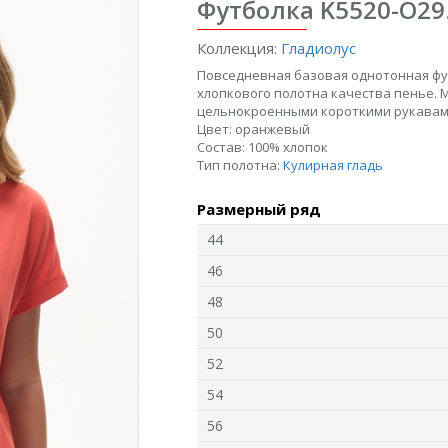
Футболка K5520-O29
Коллекция:
Гладиолус
Повседневная базовая однотонная фу
хлопкового полотна качества пенье. 
цельнокроенными короткими рукавами 
Цвет:
оранжевый
Состав:
100% хлопок
Тип полотна:
Кулирная гладь
6
Джемпер F1350-
Размерный ряд
Джемпер L5711-
Ж
O70.6F06
O39.6F03
44
Интерлок
Модал
46
48
new
new
n
50
52
54
56