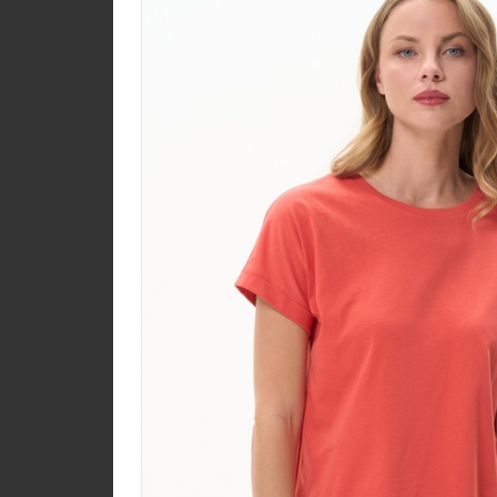
Юбка U1350-O70.6F0
Джерси
new