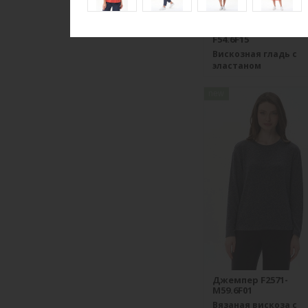
Ночная сорочка S40
F54.6F15
Вискозная гладь с
эластаном
new
Джемпер F2571-
M59.6F01
Вязаная вискоза с