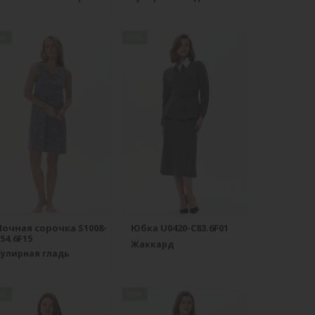
ew
new
Ночная сорочка S1008-
Юбка U0420-C83.6F01
54.6F15
Жаккард
Кулирная гладь
ew
new