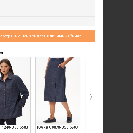
егистрацию
или
войдите в личный кабинет
.
Юбка U0170-O59.4F02
Халат D0480-F54.6F15
Экокожа
Кулирная гладь
ом
ew
new
J1240-D50.6S03
Юбка U0070-D50.6S03
Юбка U7110-A11.6S03