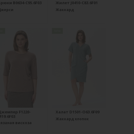
рюки B0634-C95.6F03
Жилет J0410-C83.6F01
Джерси
Жаккард
ew
new
Джемпер F1220-
Халат D1501-O63.6F09
19.6F03
Жаккард хлопок
Вязаная вискоза