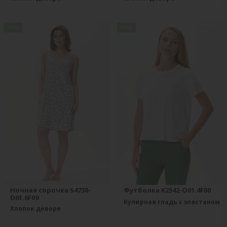
new
new
Ночная сорочка S4730-
Футболка K2542-O01.4F00
D61.6F09
Кулирная гладь с эластаном
Хлопок деворе