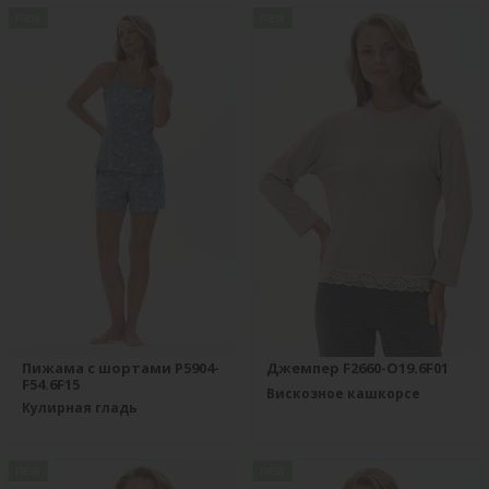
new
new
Пижама с шортами P5904-
Джемпер F2660-O19.6F01
F54.6F15
Вискозное кашкорсе
Кулирная гладь
new
new