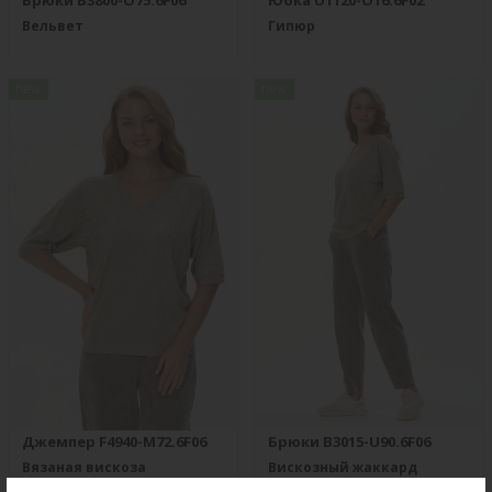
Брюки B3800-O75.6F06
Юбка U1120-O16.6F02
Вельвет
Гипюр
new
new
Джемпер F4940-M72.6F06
Брюки B3015-U90.6F06
Вязаная вискоза
Вискозный жаккард