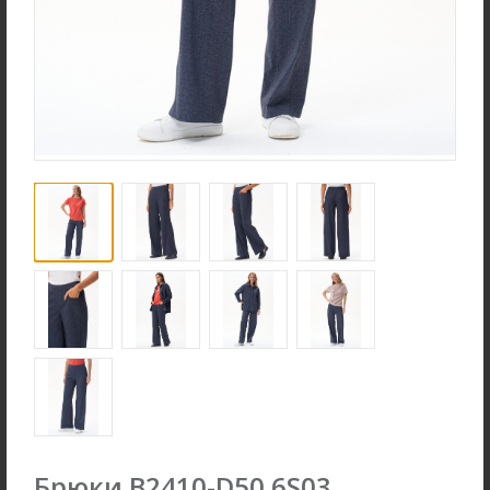
Ночная сорочка S4031-
Джемпер K1580-S83.6F01
F54.6F15
Вязаный хлопок
Вискозная гладь с
эластаном
new
new
Брюки B2410-D50.6S03