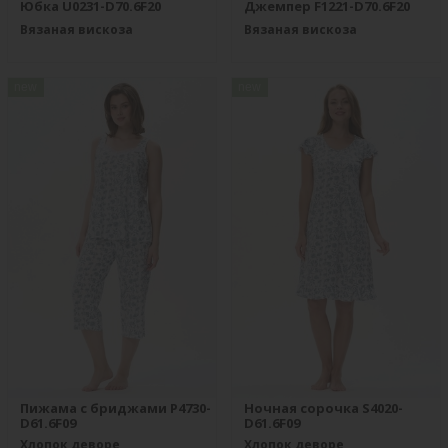
Юбка U0231-D70.6F20
Джемпер F1221-D70.6F20
Вязаная вискоза
Вязаная вискоза
new
new
Пижама с бриджами P4730-
Ночная сорочка S4020-
D61.6F09
D61.6F09
Хлопок деворе
Хлопок деворе