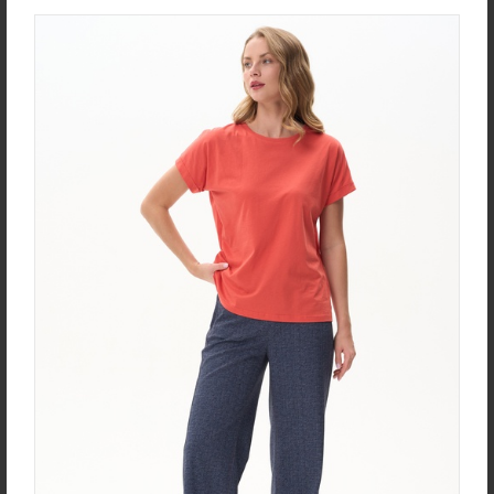
new
new
Юбка U0170-O59.4F02
Халат D0480-F54.6F15
Экокожа
Кулирная гладь
new
new