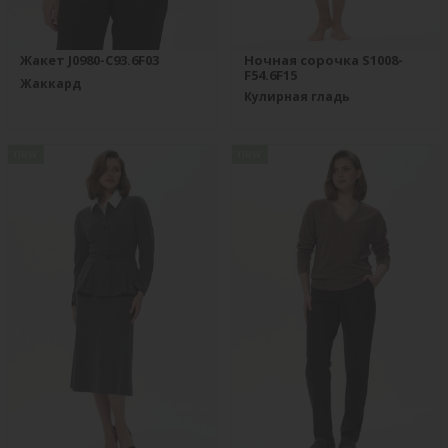
Жакет J0980-C93.6F03
Ночная сорочка S1008-
F54.6F15
Жаккард
Кулирная гладь
new
new