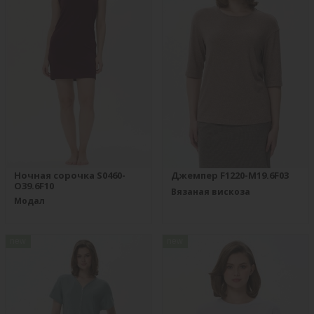
Ночная сорочка S0460-
Джемпер F1220-M19.6F03
O39.6F10
Вязаная вискоза
Модал
new
new