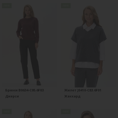
new
new
Брюки B0634-C95.6F03
Жилет J0410-C83.6F01
Джерси
Жаккард
new
new