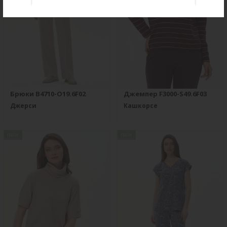
Брюки B4710-O19.6F02
Джемпер F3000-S49.6F03
Джерси
Кашкорсе
new
new