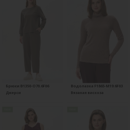
Брюки B1350-O70.6F06
Водолазка F1865-M19.6F03
Джерси
Вязаная вискоза
new
new