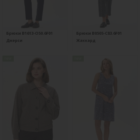
Брюки B1613-O50.6F01
Брюки B0505-C83.6F01
Джерси
Жаккард
new
new