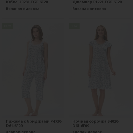
Юбка U0231-D70.6F20
Джемпер F1221-D70.6F20
Вязаная вискоза
Вязаная вискоза
new
new
Пижама с бриджами P4730-
Ночная сорочка S4020-
D61.6F09
D61.6F09
Хлопок деворе
Хлопок деворе