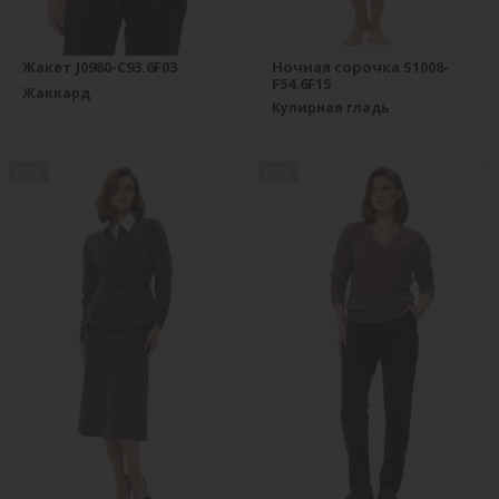
Жакет J0980-C93.6F03
Ночная сорочка S1008-
F54.6F15
Жаккард
Кулирная гладь
new
new