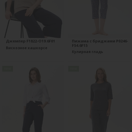
Джемпер F1822-O19.6F01
Пижама с бриджами P0246-
F54.6F15
Вискозное кашкорсе
Кулирная гладь
new
new