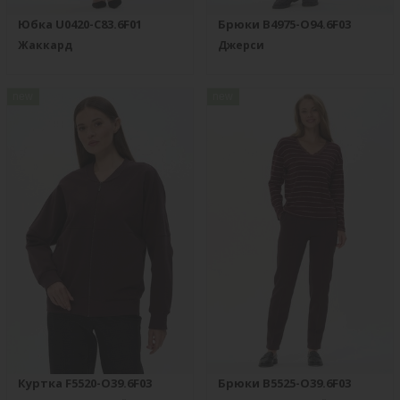
Юбка U0420-C83.6F01
Брюки B4975-O94.6F03
Жаккард
Джерси
new
new
Куртка F5520-O39.6F03
Брюки B5525-O39.6F03