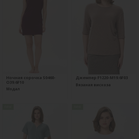
Ночная сорочка S0460-
Джемпер F1220-M19.6F03
O39.6F10
Вязаная вискоза
Модал
new
new