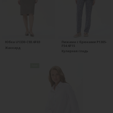
Юбка U1330-C93.6F03
Пижама с брюками P1305-
F54.6F15
Жаккард
Кулирная гладь
new