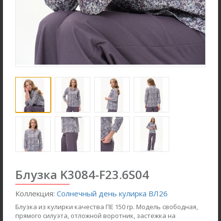
Ночная сорочка S4031-
Джемпер K1580-S83.6F01
F54.6F15
Вязаный хлопок
Блузка K3084-F23.6S04
Вискозная гладь с
эластаном
Коллекция:
Солнечный день кулирка ВЛ26
new
new
Блузка из кулирки качества ПЕ 150 гр. Модель свободная,
прямого силуэта, отложной воротник, застежка на