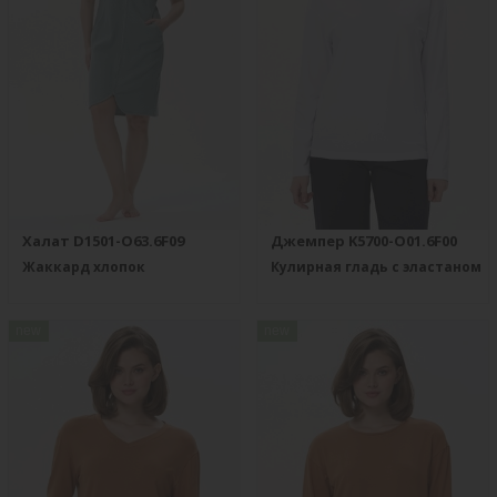
Халат D1501-O63.6F09
Джемпер K5700-O01.6F00
Жаккард хлопок
Кулирная гладь с эластаном
new
new