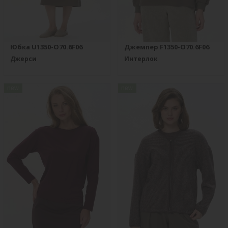
Юбка U1350-O70.6F06
Джемпер F1350-O70.6F06
Джерси
Интерлок
new
new