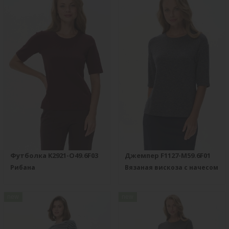
Футболка K2921-O49.6F03
Джемпер F1127-M59.6F01
Рибана
Вязаная вискоза с начесом
new
new