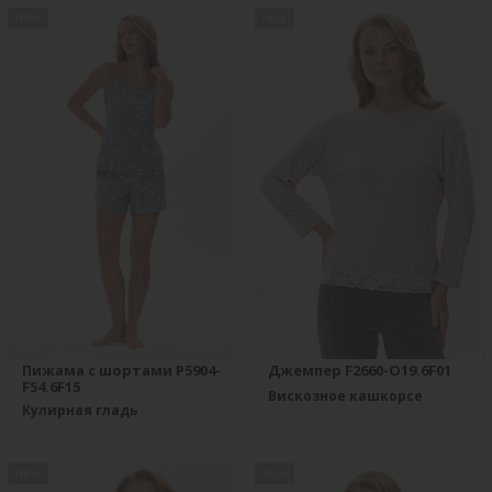
new
new
Пижама с шортами P5904-
Джемпер F2660-O19.6F01
F54.6F15
Вискозное кашкорсе
Кулирная гладь
new
new