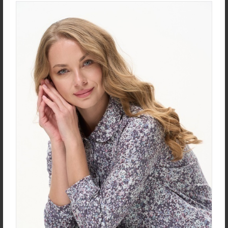
new
new
Юбка U0170-O59.4F02
Халат D0480-F54.6F15
Экокожа
Кулирная гладь
new
new