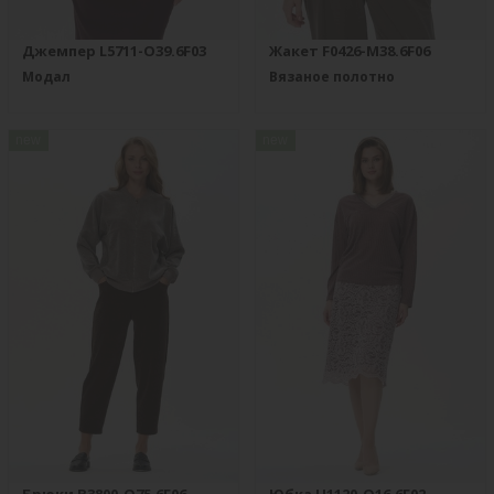
Джемпер L5711-O39.6F03
Жакет F0426-M38.6F06
Модал
Вязаное полотно
new
new