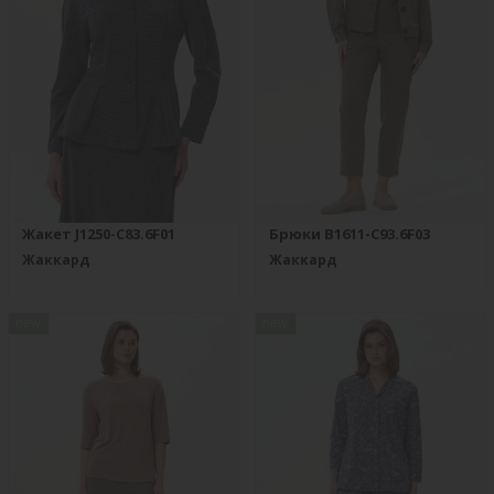
Жакет J1250-C83.6F01
Брюки B1611-C93.6F03
Жаккард
Жаккард
new
new