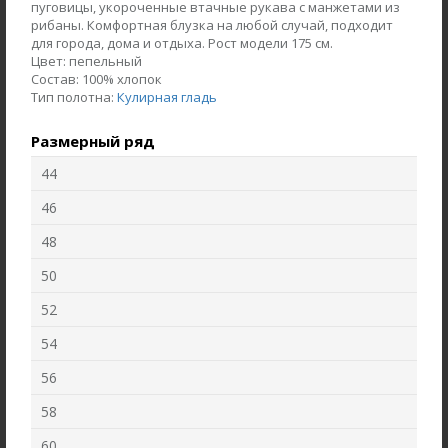
пуговицы, укороченные втачные рукава с манжетами из
рибаны. Комфортная блузка на любой случай, подходит
для города, дома и отдыха. Рост модели 175 см.
Цвет:
пепельный
Состав:
100% хлопок
Тип полотна:
Кулирная гладь
Размерный ряд
44
46
48
50
Жакет J1030-L89.6F02
Брюки B4530-O65.6F01
Жаккард
Вельвет
52
54
new
new
56
58
60