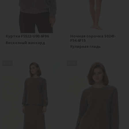
Куртка F5522-U90.6F06
Ночная сорочка S0241-
F54.6F15
Вискозный жаккард
Кулирная гладь
new
new