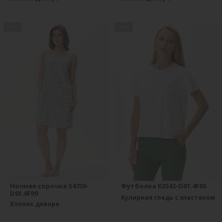
new
new
Ночная сорочка S4730-
Футболка K2542-O01.4F00
D61.6F09
Кулирная гладь с эластаном
Хлопок деворе