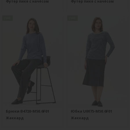
Футер пике с начёсом
Футер пике с начёсом
new
new
Брюки B4720-M50.6F01
Юбка U0075-M50.6F01
Жаккард
Жаккард