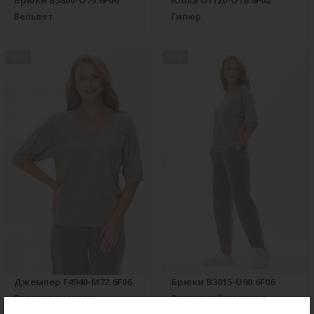
Брюки B3800-O75.6F06
Юбка U1120-O16.6F02
Вельвет
Гипюр
new
new
Джемпер F4940-M72.6F06
Брюки B3015-U90.6F06
Вязаная вискоза
Вискозный жаккард