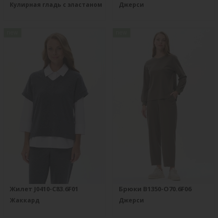
Кулирная гладь с эластаном
Джерси
new
new
Жилет J0410-C83.6F01
Брюки B1350-O70.6F06
Жаккард
Джерси