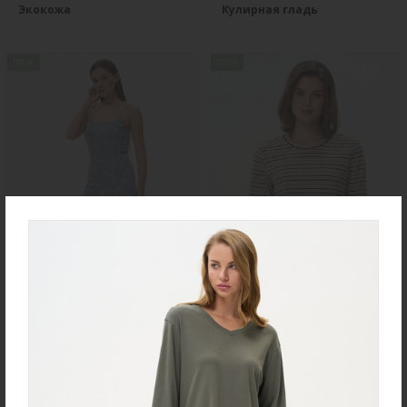
Экокожа
Кулирная гладь
new
new
Ночная сорочка S4031-
Джемпер K1580-S83.6F01
F54.6F15
Вязаный хлопок
Вискозная гладь с
эластаном