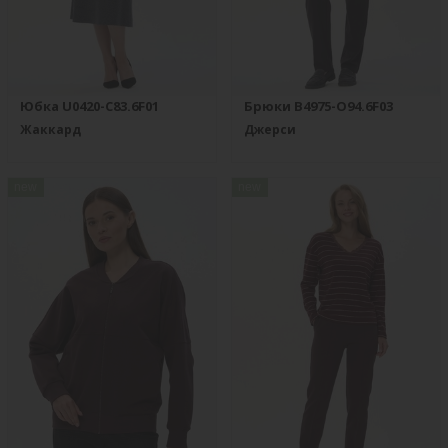
Юбка U0420-C83.6F01
Брюки B4975-O94.6F03
Жаккард
Джерси
new
new