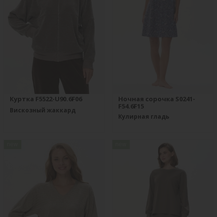
Куртка F5522-U90.6F06
Ночная сорочка S0241-
F54.6F15
Вискозный жаккард
Кулирная гладь
new
new