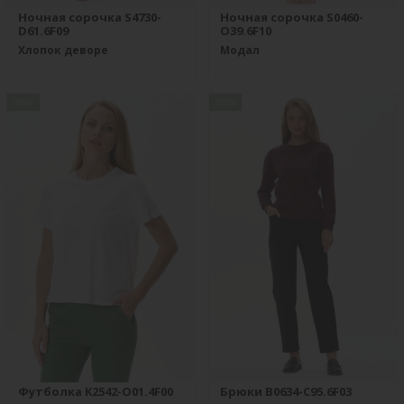
Ночная сорочка S4730-
Ночная сорочка S0460-
D61.6F09
O39.6F10
Хлопок деворе
Модал
new
new
Футболка K2542-O01.4F00
Брюки B0634-C95.6F03