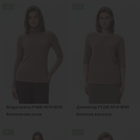
new
new
Водолазка F1865-M19.6F03
Джемпер F1220-M19.6F03
Вязаная вискоза
Вязаная вискоза
new
new