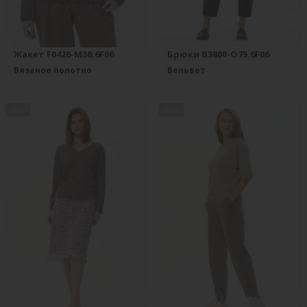
Жакет F0426-M38.6F06
Брюки B3800-O75.6F06
Вязаное полотно
Вельвет
new
new