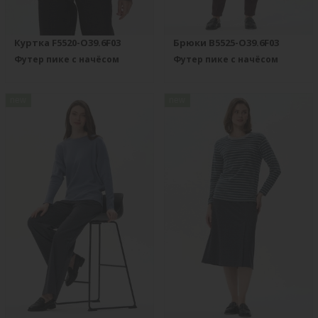
Куртка F5520-O39.6F03
Брюки B5525-O39.6F03
Футер пике с начёсом
Футер пике с начёсом
new
new