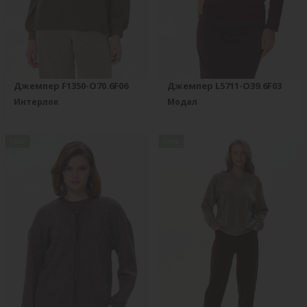
Джемпер F1350-O70.6F06
Джемпер L5711-O39.6F03
Интерлок
Модал
new
new