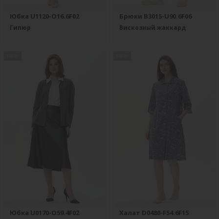
Юбка U1120-O16.6F02
Брюки B3015-U90.6F06
Гипюр
Вискозный жаккард
new
new
Юбка U0170-O59.4F02
Халат D0480-F54.6F15