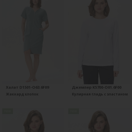
Халат D1501-O63.6F09
Джемпер K5700-O01.6F00
Жаккард хлопок
Кулирная гладь с эластаном
new
new