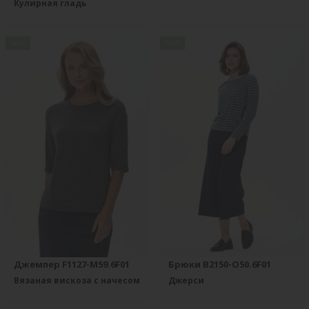
Кулирная гладь
new
new
Джемпер F1127-M59.6F01
Брюки B2150-O50.6F01
Вязаная вискоза с начесом
Джерси