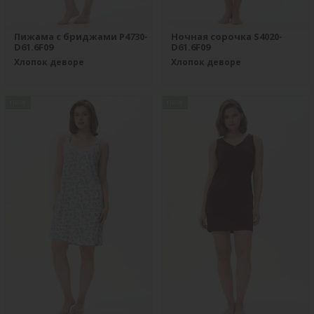
Пижама с бриджами P4730-
Ночная сорочка S4020-
D61.6F09
D61.6F09
Хлопок деворе
Хлопок деворе
new
new