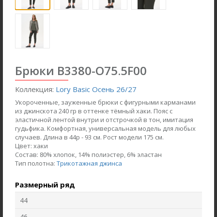
Брюки B3380-O75.5F00
Коллекция:
Lory Basic Осень 26/27
Укороченные, зауженные брюки с фигурными карманами
из джинскота 240 гр в оттенке тёмный хаки. Пояс с
эластичной лентой внутри и отстрочкой в тон, имитация
гудьфика. Комфортная, универсальная модель для любых
случаев. Длина в 44р - 93 см. Рост модели 175 см.
Цвет:
хаки
Брюки B4866-O59.6F01
Джемпер F2571-M59.6F01
Состав:
80% хлопок, 14% полиэстер, 6% эластан
Вельвет
Вязаная вискоза с начесом
Тип полотна:
Трикотажная джинса
Размерный ряд
new
new
44
46