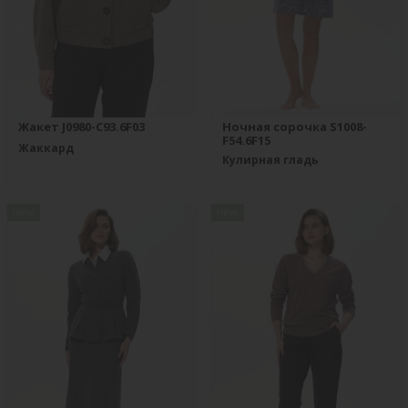
Жакет J0980-C93.6F03
Ночная сорочка S1008-
F54.6F15
Жаккард
Кулирная гладь
new
new