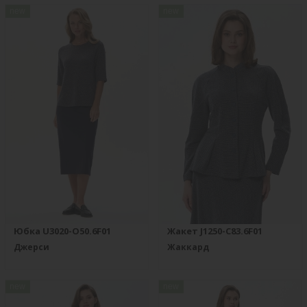
new
new
Юбка U3020-O50.6F01
Жакет J1250-C83.6F01
Джерси
Жаккард
new
new