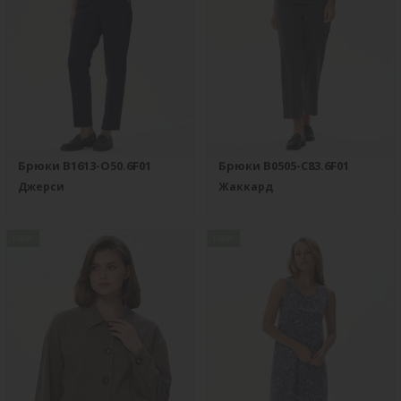
Брюки B1613-O50.6F01
Брюки B0505-C83.6F01
Джерси
Жаккард
new
new