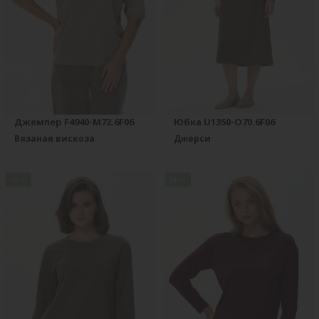
Джемпер F4940-M72.6F06
Юбка U1350-O70.6F06
Вязаная вискоза
Джерси
new
new