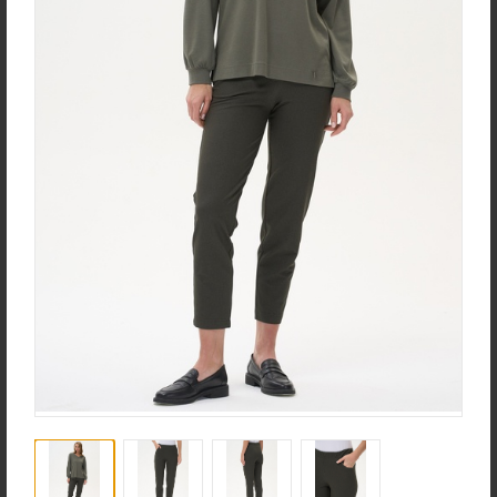
new
new
Жакет J1030-L89.6F02
Брюки B4530-O65.6F01
Жаккард
Вельвет
new
new