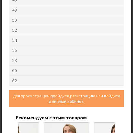
48
50
52
54
56
58
60
Брюки B4710-O19.6F02
Джемпер F3000-S49.6F03
62
Джерси
Кашкорсе
Для просмотра цен
пройдите регистрацию
или
войдите
в личный кабинет
.
new
new
Рекомендуем с этим товаром