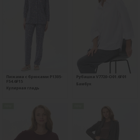
Пижама с брюками P1305-
Рубашка V7720-O01.6F01
F54.6F15
Бамбук
Кулирная гладь
new
new