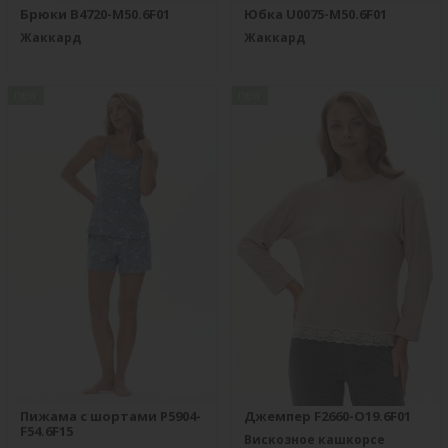
Брюки B4720-M50.6F01
Юбка U0075-M50.6F01
Жаккард
Жаккард
new
new
Пижама с шортами P5904-
Джемпер F2660-O19.6F01
F54.6F15
Вискозное кашкорсе