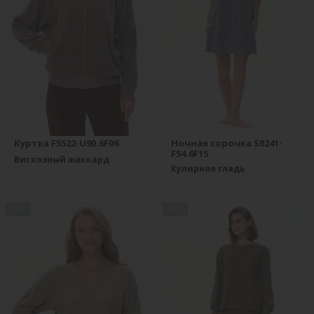
Куртка F5522-U90.6F06
Ночная сорочка S0241-
F54.6F15
Вискозный жаккард
Кулирная гладь
new
new