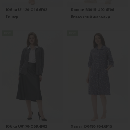
Юбка U1120-O16.6F02
Брюки B3015-U90.6F06
Гипюр
Вискозный жаккард
new
new
Юбка U0170-O59.4F02
Халат D0480-F54.6F15