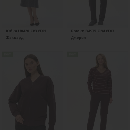
Юбка U0420-C83.6F01
Брюки B4975-O94.6F03
Жаккард
Джерси
new
new