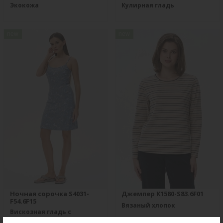
Экокожа
Кулирная гладь
new
new
Ночная сорочка S4031-
Джемпер K1580-S83.6F01
F54.6F15
Вязаный хлопок
Вискозная гладь с
эластаном