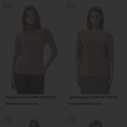
new
new
Водолазка F1865-M19.6F03
Джемпер F1220-M19.6F03
Вязаная вискоза
Вязаная вискоза
new
new