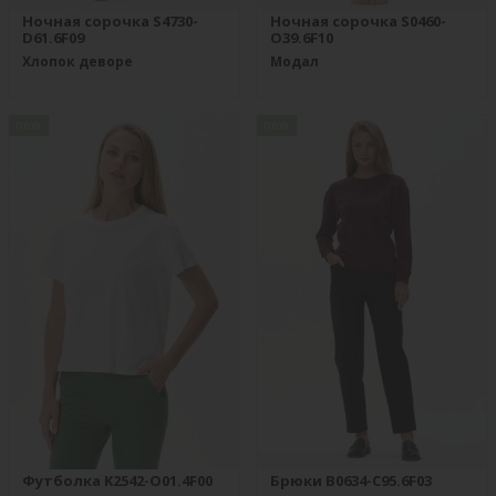
Ночная сорочка S4730-
Ночная сорочка S0460-
D61.6F09
O39.6F10
Хлопок деворе
Модал
new
new
Футболка K2542-O01.4F00
Брюки B0634-C95.6F03