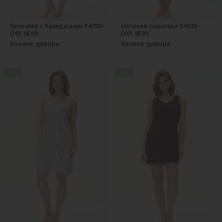
Пижама с бриджами P4730-
Ночная сорочка S4020-
D61.6F09
D61.6F09
Хлопок деворе
Хлопок деворе
new
new