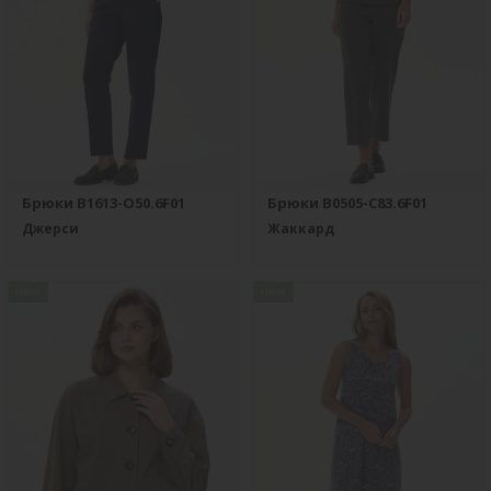
Брюки B1613-O50.6F01
Брюки B0505-C83.6F01
Джерси
Жаккард
new
new