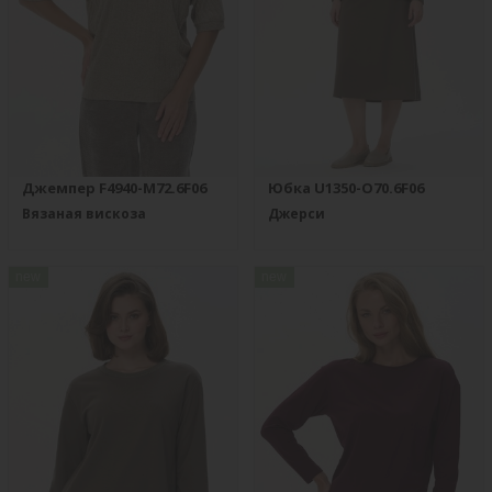
Джемпер F4940-M72.6F06
Юбка U1350-O70.6F06
Вязаная вискоза
Джерси
new
new