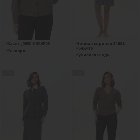
Жакет J0980-C93.6F03
Ночная сорочка S1008-
F54.6F15
Жаккард
Кулирная гладь
new
new