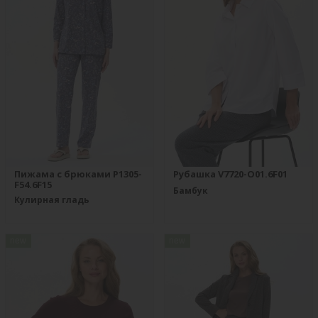
Пижама с брюками P1305-
Рубашка V7720-O01.6F01
F54.6F15
Бамбук
Кулирная гладь
new
new