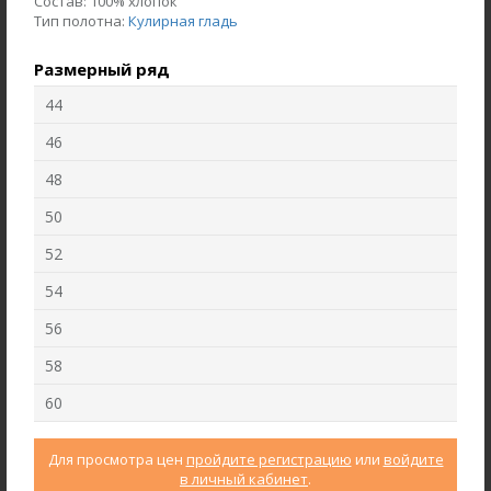
Состав:
100% хлопок
Тип полотна:
Кулирная гладь
Размерный ряд
44
46
48
50
52
Брюки B4710-O19.6F02
Джемпер F3000-S49.6F03
54
Джерси
Кашкорсе
56
58
new
new
60
Для просмотра цен
пройдите регистрацию
или
войдите
в личный кабинет
.