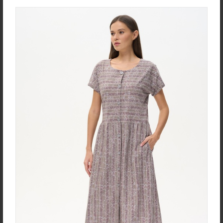
new
new
Жакет J1030-L89.6F02
Брюки B4530-O65.6F01
Жаккард
Вельвет
new
new