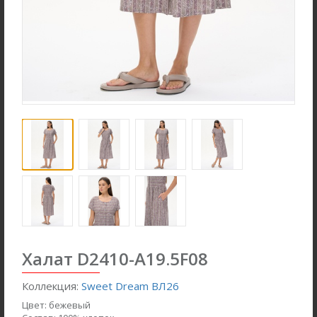
Брюки B4866-O59.6F01
Джемпер F2571-M59.6F01
Вельвет
Вязаная вискоза с начесом
Халат D2410-A19.5F08
new
new
Коллекция:
Sweet Dream ВЛ26
Цвет:
бежевый