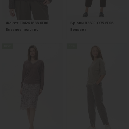
Жакет F0426-M38.6F06
Брюки B3800-O75.6F06
Вязаное полотно
Вельвет
new
new