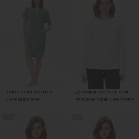
Халат D1501-O63.6F09
Джемпер K5700-O01.6F00
Жаккард хлопок
Кулирная гладь с эластаном
new
new