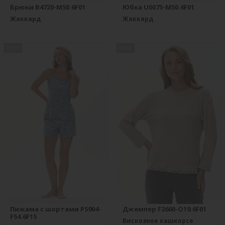
Брюки B4720-M50.6F01
Юбка U0075-M50.6F01
Жаккард
Жаккард
new
new
Пижама с шортами P5904-
Джемпер F2660-O19.6F01
F54.6F15
Вискозное кашкорсе