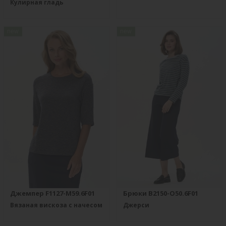
Кулирная гладь
new
new
Джемпер F1127-M59.6F01
Брюки B2150-O50.6F01
Вязаная вискоза с начесом
Джерси