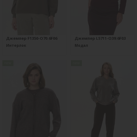
Джемпер F1350-O70.6F06
Джемпер L5711-O39.6F03
Интерлок
Модал
new
new