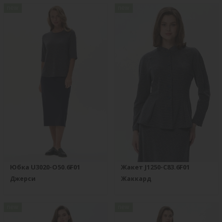
new
new
Юбка U3020-O50.6F01
Жакет J1250-C83.6F01
Джерси
Жаккард
new
new