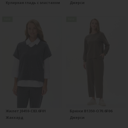
Кулирная гладь с эластаном
Джерси
new
new
Жилет J0410-C83.6F01
Брюки B1350-O70.6F06
Жаккард
Джерси