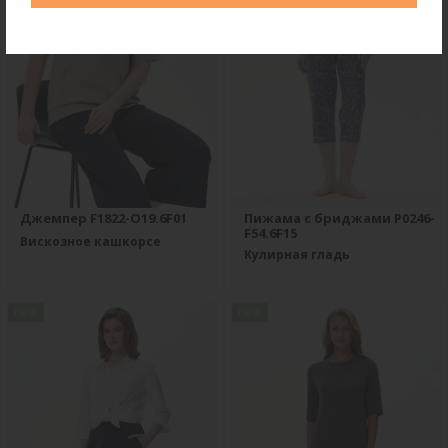
Джемпер F1822-O19.6F01
Пижама с бриджами P0246-
F54.6F15
Вискозное кашкорсе
Кулирная гладь
new
new