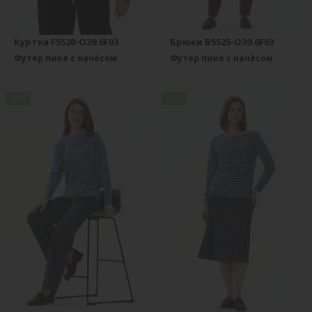
Куртка F5520-O39.6F03
Брюки B5525-O39.6F03
Футер пике с начёсом
Футер пике с начёсом
new
new