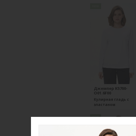
new
Джемпер K5700-
O01.6F00
Кулирная гладь с
эластаном
new