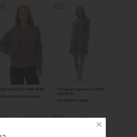
ew
new
уртка F5522-U90.6F06
Ночная сорочка S0241-
F54.6F15
Вискозный жаккард
Кулирная гладь
ew
new