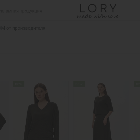
екламная продукция
ОМ от производителя
new
new
n