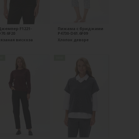
Джемпер F1221-
Пижама с бриджами
70.6F20
P4730-D61.6F09
Вязаная вискоза
Хлопок деворе
ew
new