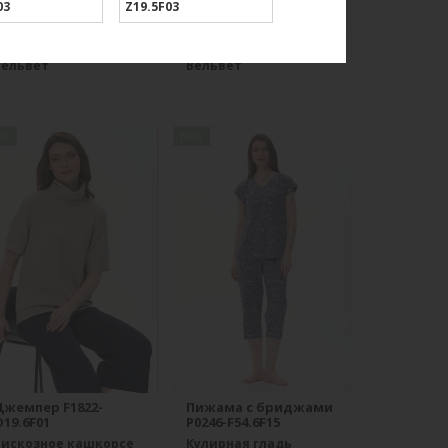
03
Z19.5F03
Брюки B4530-O65.6F01
Брюки B4866-O59.6F01
Вельвет
Вельвет
ew
new
Джемпер F1822-
Пижама с бриджами
19.6F01
P0246-F54.6F15
Вискозное кашкорсе
Кулирная гладь