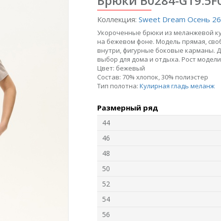
Брюки B0284-G19.5F
Коллекция:
Sweet Dream Осень 26
Укороченные брюки из меланжевой кули
на бежевом фоне. Модель прямая, сво
внутри, фигурные боковые карманы. Дл
выбор для дома и отдыха. Рост модели 
Цвет:
бежевый
Состав:
70% хлопок, 30% полиэстер
Тип полотна:
Кулирная гладь меланж
6
Джемпер F1350-
Джемпер L5711-
Ж
Размерный ряд
O70.6F06
O39.6F03
Интерлок
Модал
44
46
new
new
n
48
50
52
54
56