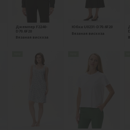
Джемпер F2240-
Юбка U0231-D70.6F20
D70.6F20
D
Вязаная вискоза
Вязаная вискоза
new
new
n