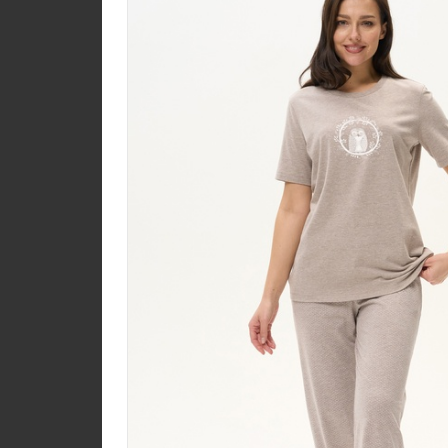
Юбка U1350-O70.6F0
Джерси
new