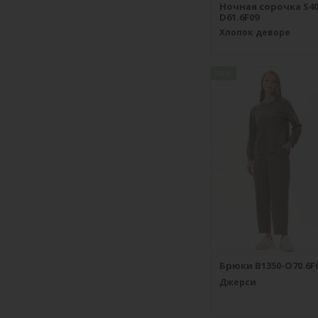
Ночная сорочка S40
D61.6F09
Хлопок деворе
new
Брюки B1350-O70.6F
Джерси