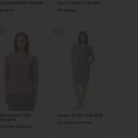
рюки B0634-C95.6F03
Жилет J0410-C83.6F01
Джерси
Жаккард
ew
new
Джемпер F1220-
Халат D1501-O63.6F09
19.6F03
Жаккард хлопок
Вязаная вискоза