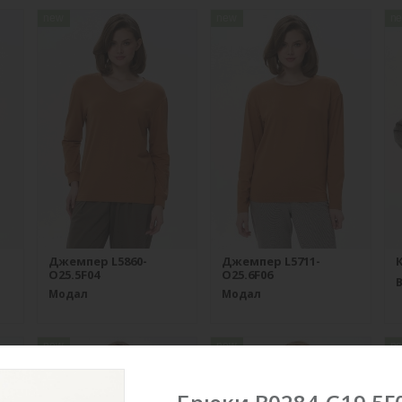
new
new
n
Джемпер L5860-
Джемпер L5711-
К
O25.5F04
O25.6F06
Модал
Модал
new
new
n