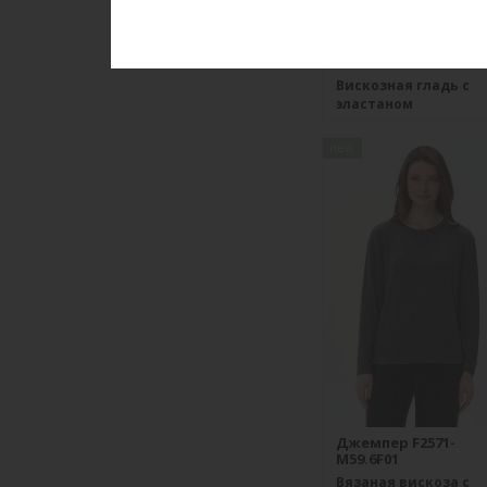
Ночная сорочка S40
F54.6F15
Вискозная гладь с
эластаном
new
Джемпер F2571-
M59.6F01
Вязаная вискоза с