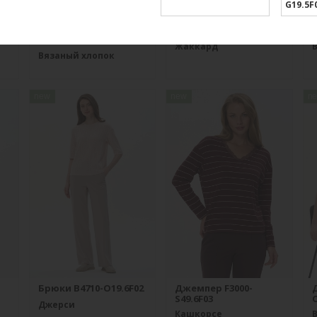
G19.5F
31-
Джемпер K1580-
Жакет J1030-L89.6F02
S83.6F01
Жаккард
Вязаный хлопок
new
new
n
Брюки B4710-O19.6F02
Джемпер F3000-
S49.6F03
O
Джерси
Кашкорсе