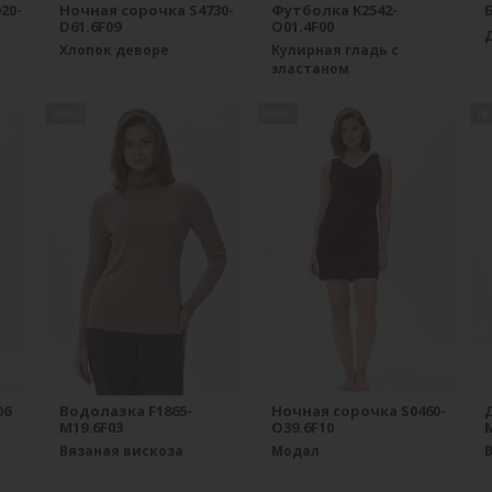
20-
Ночная сорочка S4730-
Футболка K2542-
Б
D61.6F09
O01.4F00
Хлопок деворе
Кулирная гладь с
эластаном
new
new
n
06
Водолазка F1865-
Ночная сорочка S0460-
M19.6F03
O39.6F10
M
Вязаная вискоза
Модал