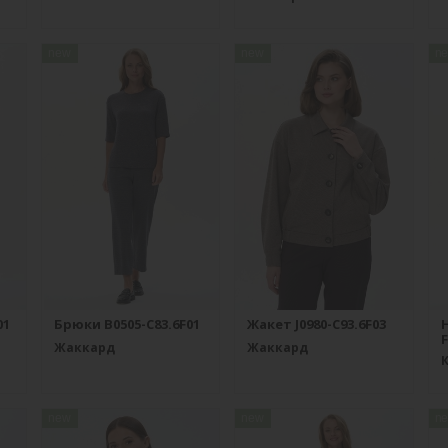
new
new
n
01
Брюки B0505-C83.6F01
Жакет J0980-C93.6F03
F
Жаккард
Жаккард
new
new
n