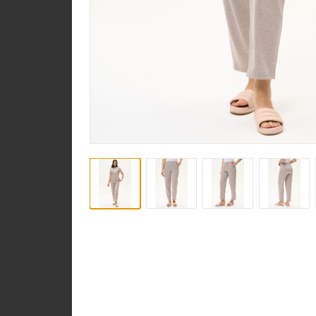
Юбка U1120-O16.6F0
Гипюр
new