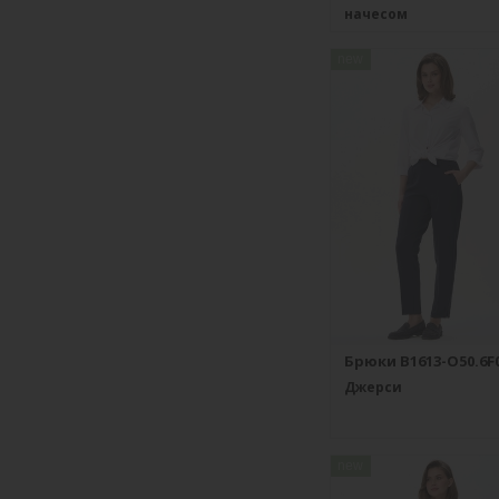
начесом
new
Брюки B1613-O50.6F
Джерси
new