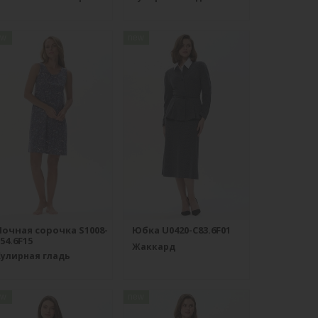
ew
new
Ночная сорочка S1008-
Юбка U0420-C83.6F01
54.6F15
Жаккард
Кулирная гладь
ew
new